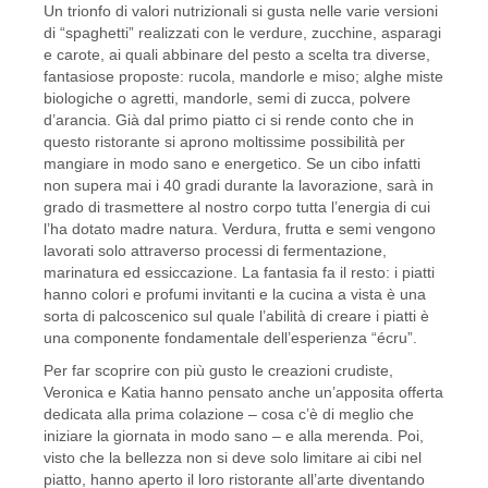
Un trionfo di valori nutrizionali si gusta nelle varie versioni
di “spaghetti” realizzati con le verdure, zucchine, asparagi
e carote, ai quali abbinare del pesto a scelta tra diverse,
fantasiose proposte: rucola, mandorle e miso; alghe miste
biologiche o agretti, mandorle, semi di zucca, polvere
d’arancia. Già dal primo piatto ci si rende conto che in
questo ristorante si aprono moltissime possibilità per
mangiare in modo sano e energetico. Se un cibo infatti
non supera mai i 40 gradi durante la lavorazione, sarà in
grado di trasmettere al nostro corpo tutta l’energia di cui
l’ha dotato madre natura. Verdura, frutta e semi vengono
lavorati solo attraverso processi di fermentazione,
marinatura ed essiccazione. La fantasia fa il resto: i piatti
hanno colori e profumi invitanti e la cucina a vista è una
sorta di palcoscenico sul quale l’abilità di creare i piatti è
una componente fondamentale dell’esperienza “écru”.
Per far scoprire con più gusto le creazioni crudiste,
Veronica e Katia hanno pensato anche un’apposita offerta
dedicata alla prima colazione – cosa c’è di meglio che
iniziare la giornata in modo sano – e alla merenda. Poi,
visto che la bellezza non si deve solo limitare ai cibi nel
piatto, hanno aperto il loro ristorante all’arte diventando