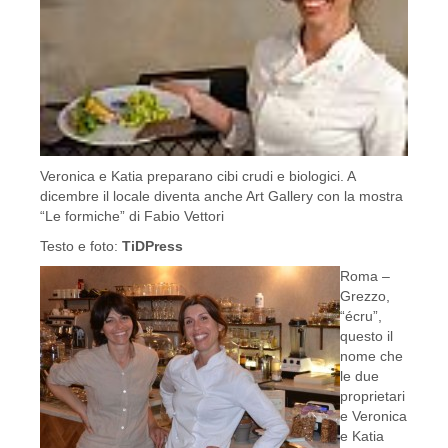
Veronica e Katia preparano cibi crudi e biologici. A
dicembre il locale diventa anche Art Gallery con la mostra
“Le formiche” di Fabio Vettori
Testo e foto:
TiDPress
Roma –
Grezzo,
“écru”,
questo il
nome che
le due
proprietari
e Veronica
e Katia