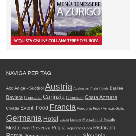
NAVIGA PER TAG
Austria
Alto Adige - Südtirol
Basilea
Austria per l'Italia Hotels
Carinzia
Costa Azzurra
Baviera
Campania
Carnevale
Francia
Food
Eventi
Croazia
Franconia
Friuli - Venezia Giulia
Germania
Hotel
Mercatini di Natale
Lazio
Lugano
Ristoranti
Mostre
Puglia
Provenza
Parigi
Repubblica Ceca
Roma
Slovenia
Romania