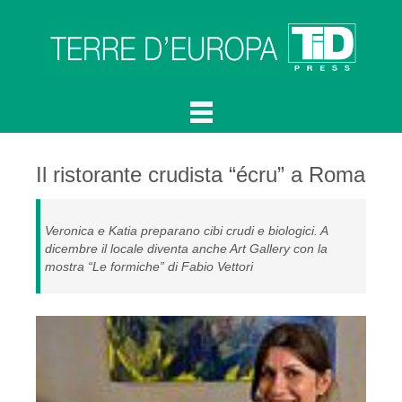
Il ristorante crudista “écru” a Roma
Veronica e Katia preparano cibi crudi e biologici. A
dicembre il locale diventa anche Art Gallery con la
mostra “Le formiche” di Fabio Vettori