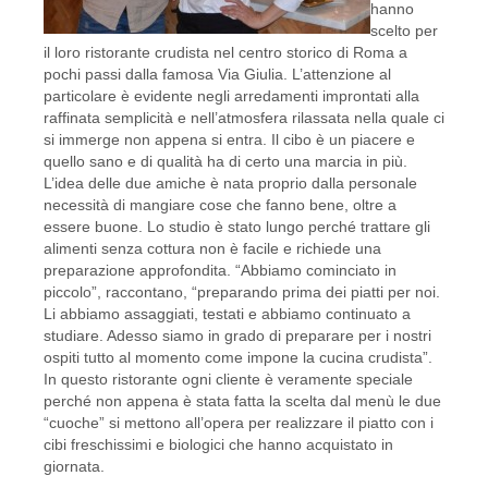
hanno
scelto per
il loro ristorante crudista nel centro storico di Roma a
pochi passi dalla famosa Via Giulia. L’attenzione al
particolare è evidente negli arredamenti improntati alla
raffinata semplicità e nell’atmosfera rilassata nella quale ci
si immerge non appena si entra. Il cibo è un piacere e
quello sano e di qualità ha di certo una marcia in più.
L’idea delle due amiche è nata proprio dalla personale
necessità di mangiare cose che fanno bene, oltre a
essere buone. Lo studio è stato lungo perché trattare gli
alimenti senza cottura non è facile e richiede una
preparazione approfondita. “Abbiamo cominciato in
piccolo”, raccontano, “preparando prima dei piatti per noi.
Li abbiamo assaggiati, testati e abbiamo continuato a
studiare. Adesso siamo in grado di preparare per i nostri
ospiti tutto al momento come impone la cucina crudista”.
In questo ristorante ogni cliente è veramente speciale
perché non appena è stata fatta la scelta dal menù le due
“cuoche” si mettono all’opera per realizzare il piatto con i
cibi freschissimi e biologici che hanno acquistato in
giornata.