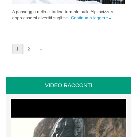
A passeggio nella cittadina termale sulle Alpi svizzere
dopo essersi divertiti sugli sci.
Continua a leggere
→
1
2
→
VIDEO RACCONTI