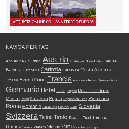
NAVIGA PER TAG
Austria
Alto Adige - Südtirol
Basilea
Austria per l'Italia Hotels
Carinzia
Costa Azzurra
Baviera
Campania
Carnevale
Francia
Food
Eventi
Croazia
Franconia
Friuli - Venezia Giulia
Germania
Hotel
Mercatini di Natale
Lazio
Lugano
Ristoranti
Mostre
Puglia
Provenza
Parigi
Repubblica Ceca
Roma
Slovenia
Romania
Salisburgo
Seefeld
Sicilia
Svizzera
Tirolo
Ticino
Trentino
Toscana
Treni
Vini
Umbria
Vienna
Veneto
Vallese
Vorarlberg
Zurigo