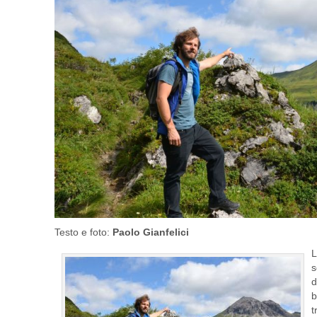
Testo e foto:
Paolo Gianfelici
L
s
d
b
t