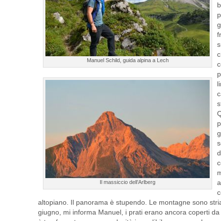
b
p
g
f
s
c
Manuel Schild, guida alpina a Lech
c
p
l
c
s
Q
p
g
s
d
c
m
a
Il massiccio dell’Arlberg
c
altopiano. Il panorama è stupendo. Le montagne sono stria
giugno, mi informa Manuel, i prati erano ancora coperti da