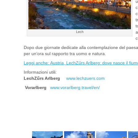
u
c
c
t
t
a
Lech
c
Dopo due giornate dedicate alla contemplazione del paesa
per un’ora sul rapporto tra uomo e natura.
Leggi anche: Austria, LechZűrs Arlberg: dove nasce il fium
Informazioni utili:
LechZűrs Arlberg
www.lechzuers.com
Vorarlberg
www.vorarlberg.travel/en/