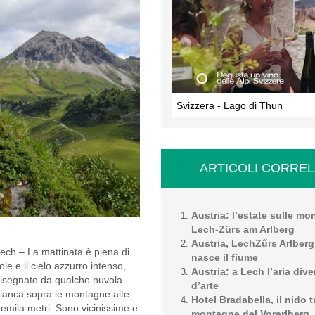
Svizzera - Lago di Thun
ARTICOLI CORREL
Austria: l’estate sulle mo
Lech-Zürs am Arlberg
Austria, LechZűrs Arlberg
ech – La mattinata è piena di
nasce il fiume
ole e il cielo azzurro intenso,
Austria: a Lech l’aria div
isegnato da qualche nuvola
d’arte
ianca sopra le montagne alte
Hotel Bradabella, il nido t
remila metri. Sono vicinissime e
montagne del Vorarlberg