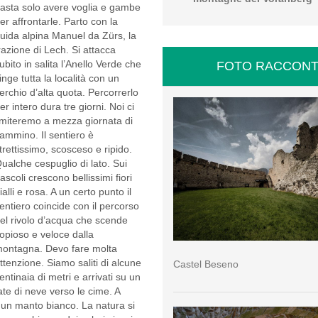
asta solo avere voglia e gambe
er affrontarle. Parto con la
uida alpina Manuel da Zürs, la
razione di Lech. Si attacca
ubito in salita l’Anello Verde che
FOTO RACCONT
inge tutta la località con un
erchio d’alta quota. Percorrerlo
er intero dura tre giorni. Noi ci
imiteremo a mezza giornata di
ammino. Il sentiero è
trettissimo, scosceso e ripido.
ualche cespuglio di lato. Sui
ascoli crescono bellissimi fiori
ialli e rosa. A un certo punto il
entiero coincide con il percorso
el rivolo d’acqua che scende
opioso e veloce dalla
ontagna. Devo fare molta
ttenzione. Siamo saliti di alcune
Castel Beseno
entinaia di metri e arrivati su un
te di neve verso le cime. A
 un manto bianco. La natura si