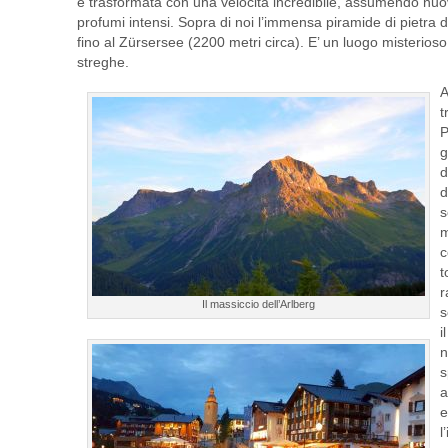
è trasformata con una velocità incredibile, assumendo nuo
profumi intensi. Sopra di noi l’immensa piramide di pietra 
fino al Zürsersee (2200 metri circa). E’ un luogo misterios
streghe.
A
t
P
g
d
d
s
m
c
t
r
Il massiccio dell’Arlberg
s
i
n
s
a
e
l