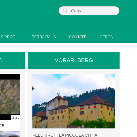
LE PROF.…
TERRA ITALIA
CONTATTI
CERCA
I
VORARLBERG
1:25
25
FELDKIRCH, LA PICCOLA CITTÀ