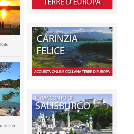
 Sole
querolles