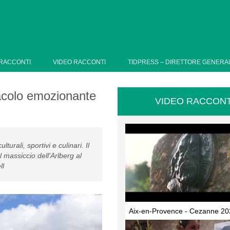
RACCONTI
VIDEO RACCONTI
TIDPRESS – DIRETTORE GENERA
tacolo emozionante
VIDEO RACCONT
urali, sportivi e culinari. Il
 massiccio dell'Arlberg al
ll
Aix-en-Provence - Cezanne 20