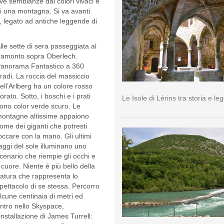
ve sembianze dai colori vivaci e
di una montagna. Si va avanti
o, legato ad antiche leggende di
lle sette di sera passeggiata al
ramonto sopra Oberlech.
anorama Fantastico a 360
radi. La roccia del massiccio
ell’Arlberg ha un colore rosso
orato. Sotto, i boschi e i prati
Le Isole di Lérins tra storia e l
ono color verde scuro. Le
ontagne altissime appaiono
ome dei giganti che potresti
occare con la mano. Gli ultimi
aggi del sole illuminano uno
cenario che riempie gli occhi e
l cuore. Niente è più bello della
atura che rappresenta lo
pettacolo di se stessa. Percorro
lcune centinaia di metri ed
ntro nello Skyspace,
’installazione di James Turrell: