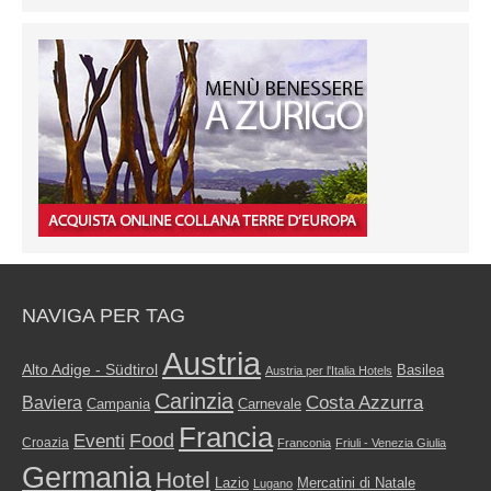
NAVIGA PER TAG
Austria
Alto Adige - Südtirol
Basilea
Austria per l'Italia Hotels
Carinzia
Costa Azzurra
Baviera
Campania
Carnevale
Francia
Food
Eventi
Croazia
Franconia
Friuli - Venezia Giulia
Germania
Hotel
Mercatini di Natale
Lazio
Lugano