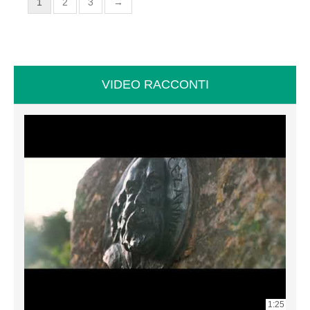
1
2
3
→
VIDEO RACCONTI
1:25