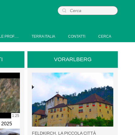
LE PROF.…
TERRA ITALIA
CONTATTI
CERCA
I
VORARLBERG
1:25
e 2025
FELDKIRCH, LA PICCOLA CITTÀ