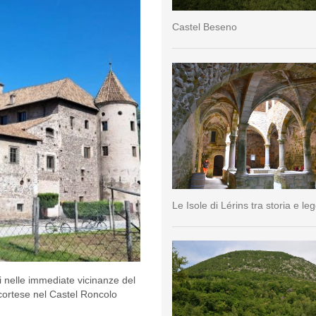
Castel Beseno
Le Isole di Lérins tra storia e l
i nelle immediate vicinanze del
 cortese nel Castel Roncolo