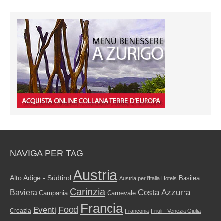
NAVIGA PER TAG
Austria
Alto Adige - Südtirol
Basilea
Austria per l'Italia Hotels
Carinzia
Costa Azzurra
Baviera
Campania
Carnevale
Francia
Food
Eventi
Croazia
Franconia
Friuli - Venezia Giulia