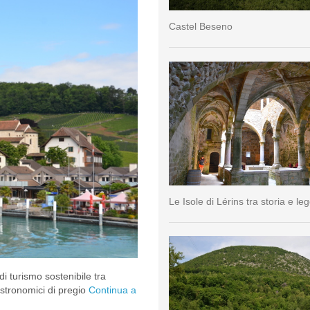
Castel Beseno
Le Isole di Lérins tra storia e l
di turismo sostenibile tra
stronomici di pregio
Continua a