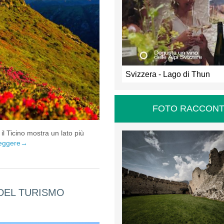
Svizzera - Lago di Thun
FOTO RACCONT
il Ticino mostra un lato più
leggere
→
 DEL TURISMO