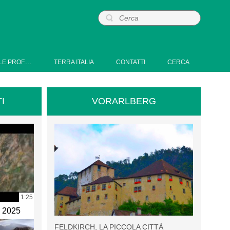
LE PROF.…
TERRA ITALIA
CONTATTI
CERCA
I
VORARLBERG
1:25
e 2025
FELDKIRCH, LA PICCOLA CITTÀ