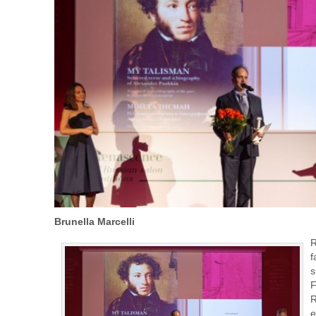
Brunella Marcelli
R
f
s
F
R
e