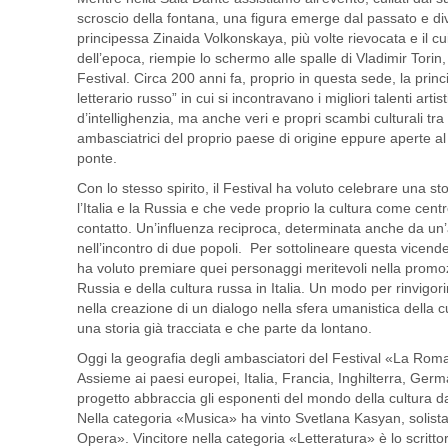
scroscio della fontana, una figura emerge dal passato e div
principessa Zinaida Volkonskaya, più volte rievocata e il cui b
dell’epoca, riempie lo schermo alle spalle di Vladimir Torin
Festival. Circa 200 anni fa, proprio in questa sede, la pri
letterario russo” in cui si incontravano i migliori talenti artist
d’intellighenzia, ma anche veri e propri scambi culturali tr
ambasciatrici del proprio paese di origine eppure aperte 
ponte.
Con lo stesso spirito, il Festival ha voluto celebrare una sto
l’Italia e la Russia e che vede proprio la cultura come centr
contatto. Un’influenza reciproca, determinata anche da un’af
nell’incontro di due popoli. Per sottolineare questa vicende
ha voluto premiare quei personaggi meritevoli nella promozi
Russia e della cultura russa in Italia. Un modo per rinvigo
nella creazione di un dialogo nella sfera umanistica della cul
una storia già tracciata e che parte da lontano.
Oggi la geografia degli ambasciatori del Festival «La Rom
Assieme ai paesi europei, Italia, Francia, Inghilterra, German
progetto abbraccia gli esponenti del mondo della cultura dall’
Nella categoria «Musica» ha vinto Svetlana Kasyan, solist
Opera». Vincitore nella categoria «Letteratura» è lo scritt