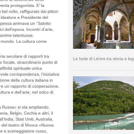
enta protagonista. E’ la
el volto, raffigurato dai pittori
, ideatore e Presidente del
ncipessa animava un “Salotto
ici dell’epoca. Incontri d’arte,
a anime talentuose,
al mondo. La cultura come
ria secolare di rapporti tra
Le Isole di Lérins tra storia e l
o focale, straordinario punto di
finità spirituale unica
vole corrispondenza, l’iniziativa
one della cultura italiana in
rire un rapporto di cooperazione,
tura e dell’arte, nel solco di
a Russa» si sta ampliando.
ia, Belgio, Cechia e altri, il
India, Stati Uniti, Australia.
a del teatro di Mosca «Nuova
ore e sceneggiatore russo,