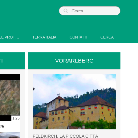
LE PROF.…
TERRA ITALIA
CONTATTI
CERCA
I
VORARLBERG
1:25
25
FELDKIRCH, LA PICCOLA CITTÀ