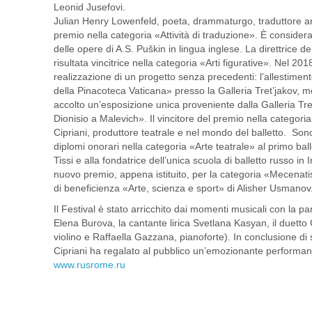
Leonid Jusefovi.
Julian Henry Lowenfeld, poeta, drammaturgo, traduttore am
premio nella categoria «Attività di traduzione». È considerat
delle opere di A.S. Puškin in lingua inglese. La direttrice d
risultata vincitrice nella categoria «Arti figurative». Nel 20
realizzazione di un progetto senza precedenti: l’allestimen
della Pinacoteca Vaticana» presso la Galleria Tret’jakov, 
accolto un’esposizione unica proveniente dalla Galleria Tret
Dionisio a Malevich». Il vincitore del premio nella categori
Cipriani, produttore teatrale e nel mondo del balletto. Sono 
diplomi onorari nella categoria «Arte teatrale» al primo ba
Tissi e alla fondatrice dell’unica scuola di balletto russo in
nuovo premio, appena istituito, per la categoria «Mecena
di beneficienza «Arte, scienza e sport» di Alisher Usmanov
Il Festival è stato arricchito dai momenti musicali con la pa
Elena Burova, la cantante lirica Svetlana Kasyan, il duet
violino e Raffaella Gazzana, pianoforte). In conclusione di 
Cipriani ha regalato al pubblico un’emozionante performan
www.rusrome.ru
[SHOW AS SLIDESHOW]