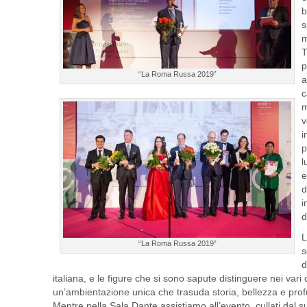
b
s
m
T
p
“La Roma Russa 2019”
a
c
m
v
i
p
l
e
d
i
d
L
“La Roma Russa 2019”
s
d
italiana, e le figure che si sono sapute distinguere nei vari 
un’ambientazione unica che trasuda storia, bellezza e prof
Mentre nella Sala Dante assistiamo all’evento, cullati dal s