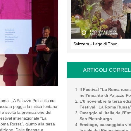
Svizzera - Lago di Thun
ARTICOLI CORREL
Il Festival “La Roma russ
nell’incanto di Palazzo Po
oma – A Palazzo Poli sulla cui
L’8 novembre la terza edi
acciata poggia la mitica fontana
Festival “La Roma Russa
i è svolta la premiazione del
Omaggio all’Italia dall’Er
estival internazionale “La
San Pietroburgo
oma Russa”, giunto alla terza
Ermitage, passeggiata virt
dizione. Dalle finestre a
le sale del Rinascimento i