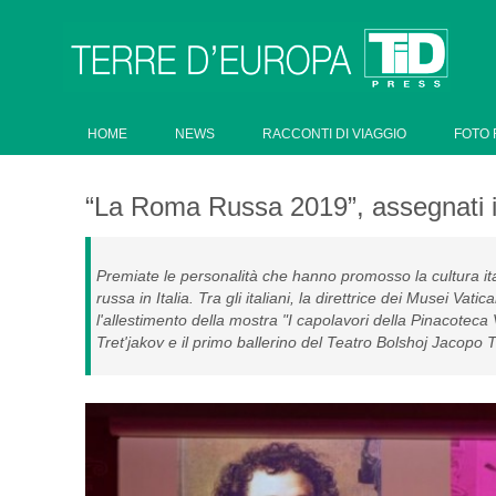
HOME
NEWS
RACCONTI DI VIAGGIO
FOTO 
“La Roma Russa 2019”, assegnati i
Premiate le personalità che hanno promosso la cultura ita
russa in Italia. Tra gli italiani, la direttrice dei Musei Vati
l'allestimento della mostra "I capolavori della Pinacoteca 
Tret'jakov e il primo ballerino del Teatro Bolshoj Jacopo T