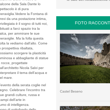
alcone della Sala Dante lo
pettacolo è di pura
eraviglia.Vedere la Fontana di
revi da una postazione intima,
FOTO RACCONT
rivilegiata è il sogno di tutti noi,
bituati a farci spazio tra la
alca, per ammirare le sue
eraviglie. Ma la folla questa
olta la vediamo dall’alto. Come
n prospettiva ribaltata,
ossiamo scorgere la plasticità
uminosa e abbagliante di statue
 rocce, progettate
all’architetto Nicola Salvi per
nterpretare il tema dell’acqua e
el mare.
’evento della serata coglie nel
egno. Celebrare l’incontro tra
Castel Beseno
ue grandi culture, russa e
campi dell’arte in
umo di intelligenza.
uono di sottofondo dello