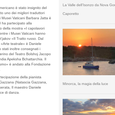
La Valle dell’Isonzo da Nova Go
ericano è stato insignito del
o uno dei migliori traduttori
Caporetto
ei Musei Vaticani Barbara Jatta è
18 ha partecipato alla
to della mostra «I capolavori
mentre i Musei Vaticani hanno
’jakov «Il Tratto russo. Dal
a «Arte teatrale» è Daniele
stati inoltre consegnati i
llerino del Teatro Bolshoj Jacopo
 India Apeksha Bchattarchia. Il
tismo» è andato alla Fondazione
.
rtecipazione della pianista
to Gazzana (Natascia Gazzana,
Minorca, la magia della luce
serata, Il maestro Daniele
ce di danza.