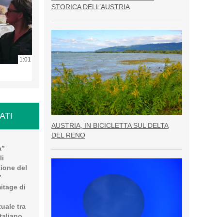
STORICA DELL’AUSTRIA
1:01
ATI
AUSTRIA, IN BICICLETTA SUL DELTA
DEL RENO
a”
li
zione del
”
mitage di
uale tra
taliano