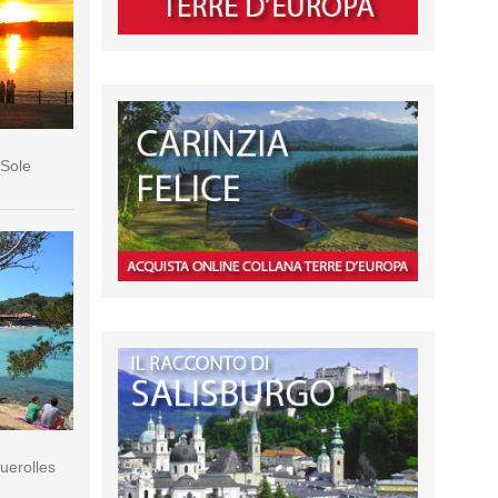
 Sole
querolles