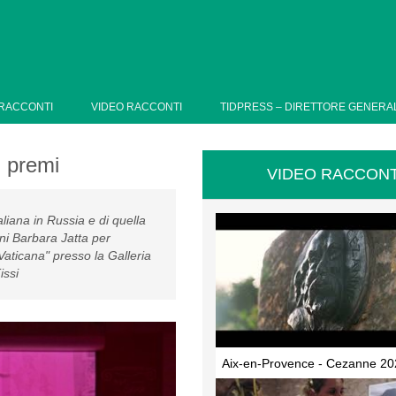
RACCONTI
VIDEO RACCONTI
TIDPRESS – DIRETTORE GENERA
 premi
VIDEO RACCONT
liana in Russia e di quella
cani Barbara Jatta per
Vaticana" presso la Galleria
issi
Aix-en-Provence - Cezanne 20