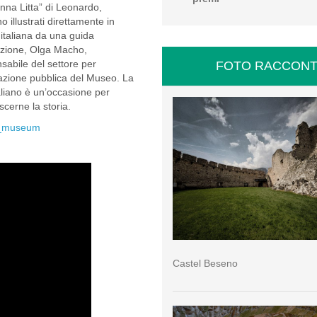
na Litta” di Leonardo,
o illustrati direttamente in
 italiana da una guida
zione, Olga Macho,
sabile del settore per
FOTO RACCONT
azione pubblica del Museo. La
aliano è un’occasione per
cerne la storia.
ge_museum
Castel Beseno