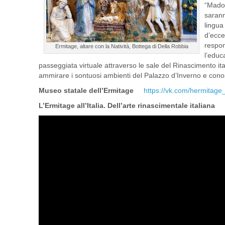
“Madon
sarann
lingua
d’ecce
respon
Ermitage, altare con la Natività, Bottega di Della Robbia
l’educ
passeggiata virtuale attraverso le sale del Rinascimento it
ammirare i sontuosi ambienti del Palazzo d’Inverno e conos
Museo statale dell’Ermitage
https://vk.com/hermita
L’Ermitage all’Italia. Dell’arte rinascimentale italiana