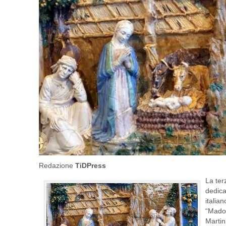
Redazione
TiDPress
La ter
dedica
italia
“Mado
Martin