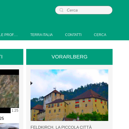
LE PROF.…
TERRA ITALIA
CONTATTI
CERCA
I
VORARLBERG
1:25
25
FELDKIRCH, LA PICCOLA CITTÀ