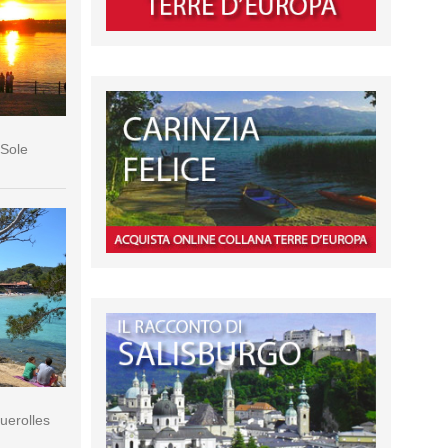
 Sole
querolles