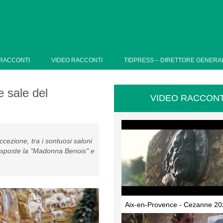
RACCONTI
VIDEO RACCONTI
TIDPRESS – DIRETTORE GENERA
e sale del
VIDEO RACCONT
ccezione, tra i sontuosi saloni
esposte la "Madonna Benois" e
Aix-en-Provence - Cezanne 20