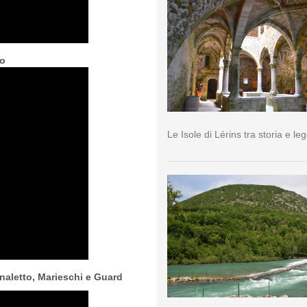
no
Le Isole di Lérins tra storia e l
Canaletto, Marieschi e Guard