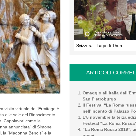
Svizzera - Lago di Thun
ARTICOLI CORREL
Omaggio all’Italia dall’Er
San Pietroburgo
Il Festival “La Roma russ
za visita virtuale dell’Ermitage è
nell’incanto di Palazzo Po
ta alle sale del Rinascimento
L’8 novembre la terza edi
no. Capolavori come la
Festival “La Roma Russa
nna annunciata” di Simone
“La Roma Russa 2019”, as
i, la “Madonna Benois” e la
premi