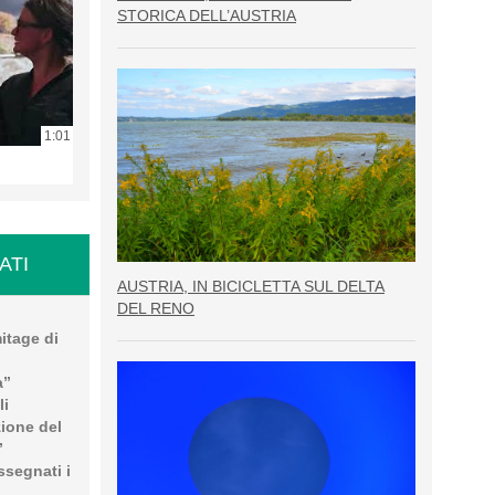
STORICA DELL’AUSTRIA
1:01
ATI
AUSTRIA, IN BICICLETTA SUL DELTA
DEL RENO
mitage di
a”
li
zione del
”
segnati i