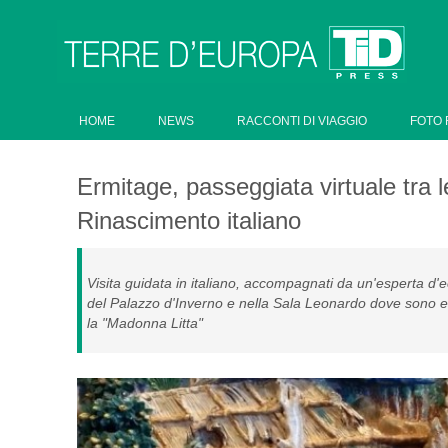
HOME
NEWS
RACCONTI DI VIAGGIO
FOTO 
Ermitage, passeggiata virtuale tra l
Rinascimento italiano
Visita guidata in italiano, accompagnati da un'esperta d'e
del Palazzo d'Inverno e nella Sala Leonardo dove sono 
la "Madonna Litta"