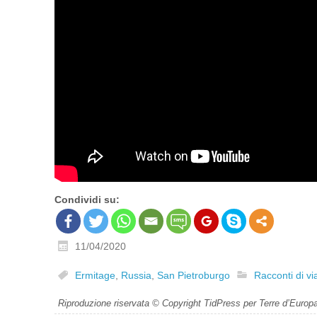
Condividi su:
11/04/2020
Ermitage
,
Russia
,
San Pietroburgo
Racconti di vi
Riproduzione riservata © Copyright TidPress per Terre d’Europ