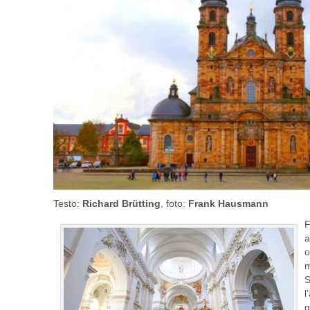
Testo:
Richard Brütting
, foto:
Frank Hausmann
F
a
o
m
S
l
q