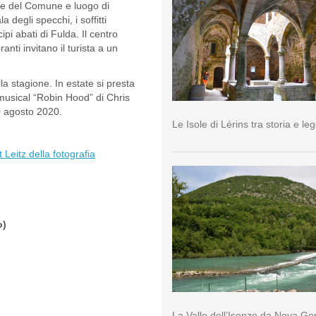
ede del Comune e luogo di
 degli specchi, i soffitti
ipi abati di Fulda. Il centro
ranti invitano il turista a un
a stagione. In estate si presta
musical “Robin Hood” di Chris
0 agosto 2020.
Le Isole di Lérins tra storia e l
Leitz della fotografia
o)
La Valle dell’Isonzo da Nova Go