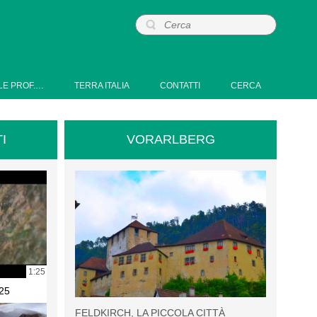
LE PROF.…
TERRA ITALIA
CONTATTI
CERCA
I
VORARLBERG
1:25
25
FELDKIRCH, LA PICCOLA CITTÀ