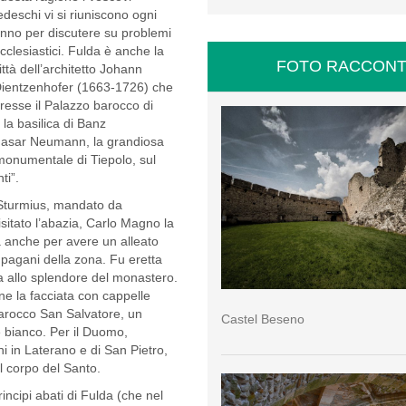
edeschi vi si riuniscono ogni
nno per discutere su problemi
cclesiastici. Fulda è anche la
FOTO RACCONT
ittà dell’architetto Johann
ientzenhofer (1663-1726) che
resse il Palazzo barocco di
la basilica di Banz
thasar Neumann, la grandiosa
monumentale di Tiepolo, sul
ti”.
 Sturmius, mandato da
sitato l’abazia, Carlo Magno la
ma anche per avere un alleato
i pagani della zona. Fu eretta
ta allo splendore del monastero.
ne la facciata con cappelle
barocco San Salvatore, un
Castel Beseno
e bianco. Per il Duomo,
i in Laterano e di San Pietro,
l corpo del Santo.
ncipi abati di Fulda (che nel