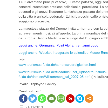
1752 diventano principi vescovi). Il vasto palazzo, oggi s
concerti, custodisce preziose collezioni di porcellana. La sala
decorati e gli arazzi illustrano la ricchezza passata dei princ
della città è un’isola pedonale. Edifici barocchi, caffè e risto
soggiorno piacevole.
La maestosa piazza del Duomo invita a ritornare con la bell
ad avvenimenti musicali all’aperto. La prima mondiale del 
de Burgh e Dennis Martin vi avrà luogo dal 19 giugno al 3
Leggi
anche: Germania, Point Alpha, trent’anni dopo
Leggi anche: Wetzlar: inaugurato lo splendido Museo Ernst 
Info:
www.tourismus-fulda.de/sehenswuerdigkeiten.html
www.tourismus-fulda.de/fileadmin/user_upload/tourismus-
fulda.de/dateien/Willkommen_ital_2007-08.pdf
(in italian
Invalid Displayed Gallery
Condividi su:
21/11/2019