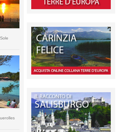
 Sole
querolles