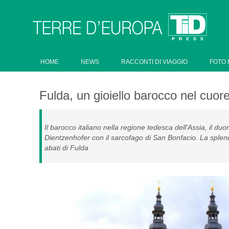
HOME
NEWS
RACCONTI DI VIAGGIO
FOTO 
Fulda, un gioiello barocco nel cuor
Il barocco italiano nella regione tedesca dell'Assia, il du
Dientzenhofer con il sarcofago di San Bonfacio. La splend
abati di Fulda