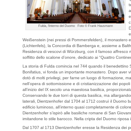
t
a
e
c
Fulda, l’interno del Duomo Foto © Frank Hausmann
D
e
Weißenstein (nei pressi di Pommersfelden), il monastero e 
(Lichtenfels), la Concordia di Bamberga e, assieme a Bal
Residenza di vescovi di Würzburg, con il famoso affresco 
soffitto dello scalone d’onore, dedicato ai “Quattro Continen
La storia di Fulda comincia nel 744 quando il benedettino
Bonifatius, vi fonda un importante monastero. Dopo aver vi
dotò di molti privilegi, per farne un luogo di formazione, 
nell’opera di sottomissione e di cristianizzazione dei popol
all’inizio del IX secolo una maestosa basilica, proporziona
Conservando le due torri di questa basilica, ma allargando
laterali, Dientzenhofer dal 1704 al 1712 costruì il Duomo 
edificio luminoso, all’interno quasi completamente di color
Dientzenhofer s’ispirò alle basiliche romane di San Giovann
imitandone lo stile barocco. Nella cripta del Duomo riposa i
Dal 1707 al 1713 Dientzenhofer eresse la Residenza dei pri