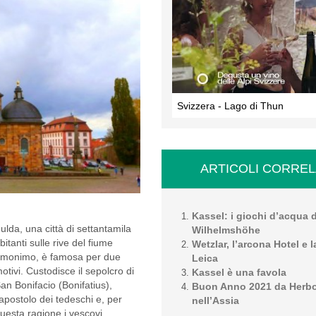
Svizzera - Lago di Thun
ARTICOLI CORREL
Kassel: i giochi d’acqua 
ulda, una città di settantamila
Wilhelmshöhe
bitanti sulle rive del fiume
Wetzlar, l’arcona Hotel e l
monimo, è famosa per due
Leica
otivi. Custodisce il sepolcro di
Kassel è una favola
an Bonifacio (Bonifatius),
Buon Anno 2021 da Herb
’apostolo dei tedeschi e, per
nell’Assia
uesta ragione i vescovi