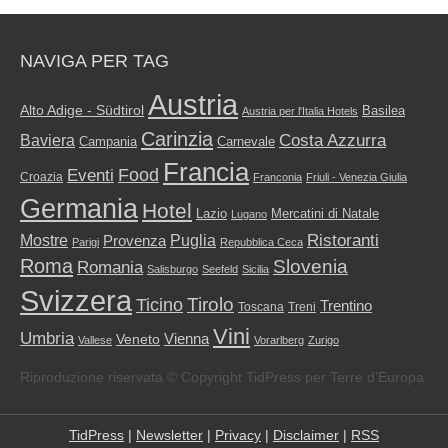
NAVIGA PER TAG
Austria
Alto Adige - Südtirol
Basilea
Austria per l'Italia Hotels
Carinzia
Costa Azzurra
Baviera
Campania
Carnevale
Francia
Food
Eventi
Croazia
Franconia
Friuli - Venezia Giulia
Germania
Hotel
Mercatini di Natale
Lazio
Lugano
Ristoranti
Mostre
Puglia
Provenza
Parigi
Repubblica Ceca
Roma
Slovenia
Romania
Salisburgo
Seefeld
Sicilia
Svizzera
Tirolo
Ticino
Trentino
Toscana
Treni
Vini
Umbria
Vienna
Veneto
Vallese
Vorarlberg
Zurigo
Riproduzione riservata © Copyright TidPress per Terre d’Europa.
TidPress
|
Newsletter
|
Privacy
|
Disclaimer
|
RSS