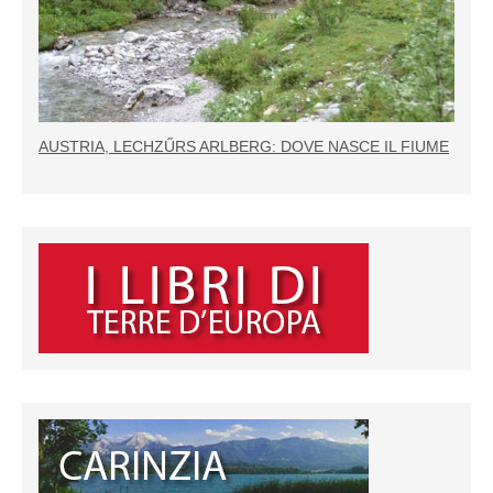
AUSTRIA, LECHZŰRS ARLBERG: DOVE NASCE IL FIUME