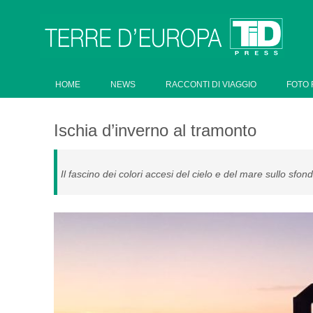
HOME
NEWS
RACCONTI DI VIAGGIO
FOTO 
Ischia d’inverno al tramonto
Il fascino dei colori accesi del cielo e del mare sullo sfon