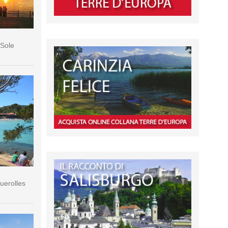
 Sole
querolles