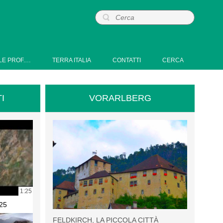
LE PROF.…
TERRA ITALIA
CONTATTI
CERCA
I
VORARLBERG
1:25
25
FELDKIRCH, LA PICCOLA CITTÀ