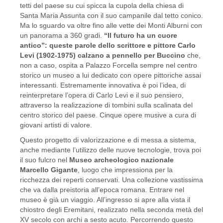
tetti del paese su cui spicca la cupola della chiesa di
Santa Maria Assunta con il suo campanile dal tetto conico.
Ma lo sguardo va oltre fino alle vette dei Monti Alburni con
un panorama a 360 gradi.
“Il futuro ha un cuore
antico”: queste parole dello scrittore e pittore Carlo
Levi (1902-1975) calzano a pennello per Buccino
che,
non a caso, ospita a Palazzo Forcella sempre nel centro
storico un museo a lui dedicato con opere pittoriche assai
interessanti. Estremamente innovativa è poi l’idea, di
reinterpretare l’opera di Carlo Levi e il suo pensiero,
attraverso la realizzazione di tombini sulla scalinata del
centro storico del paese. Cinque opere musive a cura di
giovani artisti di valore.
Questo progetto di valorizzazione e di messa a sistema,
anche mediante l’utilizzo delle nuove tecnologie, trova poi
il suo fulcro nel
Museo archeologico nazionale
Marcello Gigante
, luogo che impressiona per la
ricchezza dei reperti conservati. Una collezione vastissima
che va dalla preistoria all’epoca romana. Entrare nel
museo è già un viaggio. All’ingresso si apre alla vista il
chiostro degli Eremitani, realizzato nella seconda metà del
XV secolo con archi a sesto acuto. Percorrendo questo