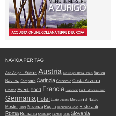
NAVIGA PER TAG
Austria
Alto Adige - Südtirol
Basilea
Austria per l'Italia Hotels
Carinzia
Costa Azzurra
Baviera
Campania
Carnevale
Francia
Food
Eventi
Croazia
Franconia
Friuli - Venezia Giulia
Germania
Hotel
Mercatini di Natale
Lazio
Lugano
Ristoranti
Mostre
Puglia
Provenza
Parigi
Repubblica Ceca
Roma
Slovenia
Romania
Salisburgo
Seefeld
Sicilia