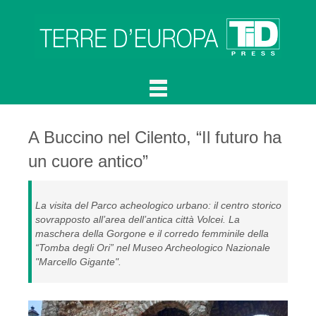
A Buccino nel Cilento, “Il futuro ha
un cuore antico”
La visita del Parco acheologico urbano: il centro storico
sovrapposto all’area dell’antica città Volcei. La
maschera della Gorgone e il corredo femminile della
“Tomba degli Ori” nel Museo Archeologico Nazionale
"Marcello Gigante".