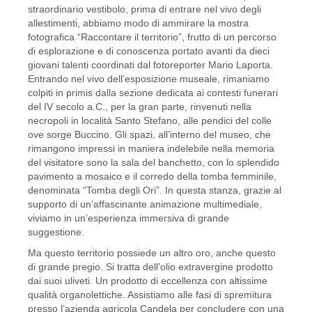
straordinario vestibolo, prima di entrare nel vivo degli
allestimenti, abbiamo modo di ammirare la mostra
fotografica “Raccontare il territorio”, frutto di un percorso
di esplorazione e di conoscenza portato avanti da dieci
giovani talenti coordinati dal fotoreporter Mario Laporta.
Entrando nel vivo dell’esposizione museale, rimaniamo
colpiti in primis dalla sezione dedicata ai contesti funerari
del IV secolo a.C., per la gran parte, rinvenuti nella
necropoli in località Santo Stefano, alle pendici del colle
ove sorge Buccino. Gli spazi, all’interno del museo, che
rimangono impressi in maniera indelebile nella memoria
del visitatore sono la sala del banchetto, con lo splendido
pavimento a mosaico e il corredo della tomba femminile,
denominata “Tomba degli Ori”. In questa stanza, grazie al
supporto di un’affascinante animazione multimediale,
viviamo in un’esperienza immersiva di grande
suggestione.
Ma questo territorio possiede un altro oro, anche questo
di grande pregio. Si tratta dell’olio extravergine prodotto
dai suoi uliveti. Un prodotto di eccellenza con altissime
qualità organolettiche. Assistiamo alle fasi di spremitura
presso l’azienda agricola Candela per concludere con una