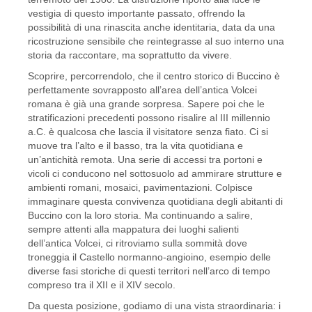
vestigia di questo importante passato, offrendo la
possibilità di una rinascita anche identitaria, data da una
ricostruzione sensibile che reintegrasse al suo interno una
storia da raccontare, ma soprattutto da vivere.
Scoprire, percorrendolo, che il centro storico di Buccino è
perfettamente sovrapposto all’area dell’antica Volcei
romana è già una grande sorpresa. Sapere poi che le
stratificazioni precedenti possono risalire al III millennio
a.C. è qualcosa che lascia il visitatore senza fiato. Ci si
muove tra l’alto e il basso, tra la vita quotidiana e
un’antichità remota. Una serie di accessi tra portoni e
vicoli ci conducono nel sottosuolo ad ammirare strutture e
ambienti romani, mosaici, pavimentazioni. Colpisce
immaginare questa convivenza quotidiana degli abitanti di
Buccino con la loro storia. Ma continuando a salire,
sempre attenti alla mappatura dei luoghi salienti
dell’antica Volcei, ci ritroviamo sulla sommità dove
troneggia il Castello normanno-angioino, esempio delle
diverse fasi storiche di questi territori nell’arco di tempo
compreso tra il XII e il XIV secolo.
Da questa posizione, godiamo di una vista straordinaria: i