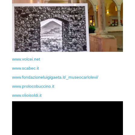
www.volcei.net
www.scabec.it
www.fondazioneluigigaeta.it/_museocarlolevi/
www.prolocobuccino.it
www.olioisoldi.it