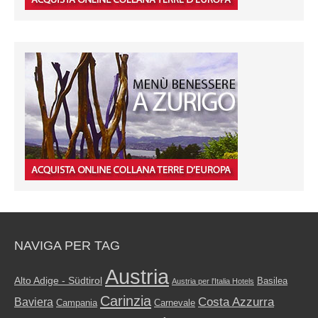
NAVIGA PER TAG
Austria
Alto Adige - Südtirol
Basilea
Austria per l'Italia Hotels
Carinzia
Costa Azzurra
Baviera
Campania
Carnevale