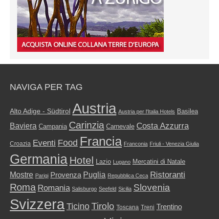
NAVIGA PER TAG
Austria
Alto Adige - Südtirol
Basilea
Austria per l'Italia Hotels
Carinzia
Costa Azzurra
Baviera
Campania
Carnevale
Francia
Food
Eventi
Croazia
Franconia
Friuli - Venezia Giulia
Germania
Hotel
Mercatini di Natale
Lazio
Lugano
Ristoranti
Mostre
Puglia
Provenza
Parigi
Repubblica Ceca
Roma
Slovenia
Romania
Salisburgo
Seefeld
Sicilia
Svizzera
Tirolo
Ticino
Trentino
Toscana
Treni