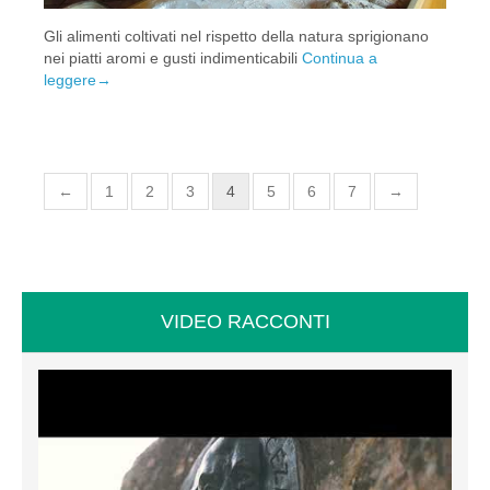
Gli alimenti coltivati nel rispetto della natura sprigionano
nei piatti aromi e gusti indimenticabili
Continua a
leggere
→
←
1
2
3
4
5
6
7
→
VIDEO RACCONTI