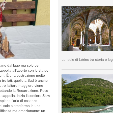
Le Isole di Lérins tra storia e l
tano dal lago ma solo per
appella all’aperto con le statue
roni. È una costruzione molto
u tre lati: quello a Sud è anche
etro l’altare maggiore viene
spettando la Resurrezione. Poco
 cappella, inizia il sentiero Slow
empiono l’aria di essenze
l sole si trasforma in una
 difficoltà ma emozionante: un