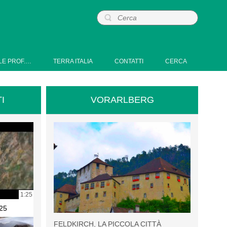
LE PROF.…
TERRA ITALIA
CONTATTI
CERCA
I
VORARLBERG
1:25
25
FELDKIRCH, LA PICCOLA CITTÀ