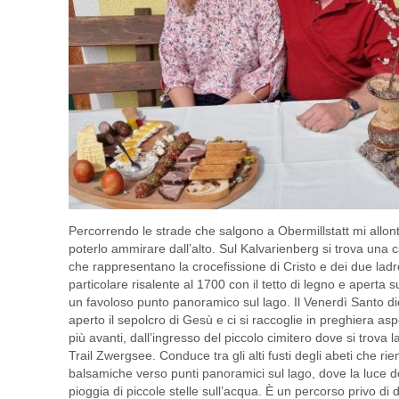
Percorrendo le strade che salgono a Obermillstatt mi allon
poterlo ammirare dall’alto. Sul Kalvarienberg si trova una c
che rappresentano la crocefissione di Cristo e dei due lad
particolare risalente al 1700 con il tetto di legno e aperta s
un favoloso punto panoramico sul lago. Il Venerdì Santo di
aperto il sepolcro di Gesù e ci si raccoglie in preghiera a
più avanti, dall’ingresso del piccolo cimitero dove si trova la
Trail Zwergsee. Conduce tra gli alti fusti degli abeti che ri
balsamiche verso punti panoramici sul lago, dove la luce de
pioggia di piccole stelle sull’acqua. È un percorso privo di