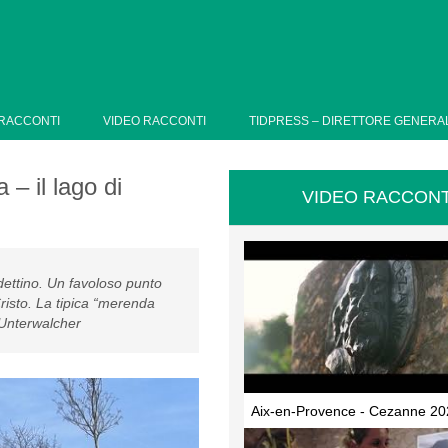
RACCONTI
VIDEO RACCONTI
TIDPRESS – DIRETTORE GENERA
– il lago di
VIDEO RACCONT
dettino. Un favoloso punto
risto. La tipica “merenda
a Unterwalcher
Aix-en-Provence - Cezanne 20