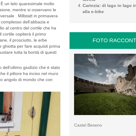
 È un telo quaresimale molto
Carinzia: di lago in lago i
essione, mentre si osservano le
alla e-bike
ersale . Millstatt in primavera
de complesso dell’abbazia e
io al centro del cortile che ha
 cortile ospiterà il primo
FOTO RACCONT
ne, il prosciutto, le erbe
ne ghiotta per fare acquisti prima
stare tutta la bontà di questi
 dell’ultimo giudizio che è stato
 che il pittore ha inciso nel muro
esto angolo di mondo che con
Castel Beseno