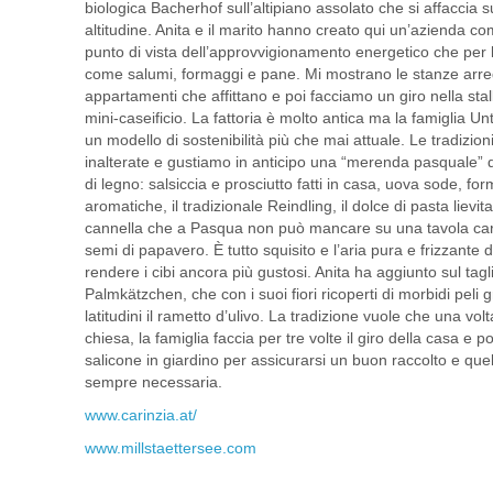
biologica Bacherhof sull’altipiano assolato che si affaccia s
altitudine. Anita e il marito hanno creato qui un’azienda 
punto di vista dell’approvvigionamento energetico che per l
come salumi, formaggi e pane. Mi mostrano le stanze arreda
appartamenti che affittano e poi facciamo un giro nella stal
mini-caseificio. La fattoria è molto antica ma la famiglia Un
un modello di sostenibilità più che mai attuale. Le tradizio
inalterate e gustiamo in anticipo una “merenda pasquale” d
di legno: salsiccia e prosciutto fatti in casa, uova sode, f
aromatiche, il tradizionale Reindling, il dolce di pasta lievit
cannella che a Pasqua non può mancare su una tavola carin
semi di papavero. È tutto squisito e l’aria pura e frizzante
rendere i cibi ancora più gustosi. Anita ha aggiunto sul tagl
Palmkätzchen, che con i suoi fiori ricoperti di morbidi peli g
latitudini il rametto d’ulivo. La tradizione vuole che una vol
chiesa, la famiglia faccia per tre volte il giro della casa e po
salicone in giardino per assicurarsi un buon raccolto e quel 
sempre necessaria.
www.carinzia.at/
www.millstaettersee.com