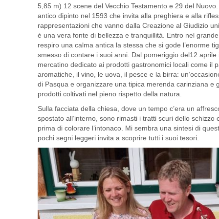
5,85 m) 12 scene del Vecchio Testamento e 29 del Nuovo.
antico dipinto nel 1593 che invita alla preghiera e alla rifl
rappresentazioni che vanno dalla Creazione al Giudizio univ
è una vera fonte di bellezza e tranquillità. Entro nel gran
respiro una calma antica la stessa che si gode l’enorme tigl
smesso di contare i suoi anni. Dal pomeriggio del12 aprile il
mercatino dedicato ai prodotti gastronomici locali come il pa
aromatiche, il vino, le uova, il pesce e la birra: un’occasio
di Pasqua e organizzare una tipica merenda carinziana e gu
prodotti coltivati nel pieno rispetto della natura.
Sulla facciata della chiesa, dove un tempo c’era un affresco
spostato all’interno, sono rimasti i tratti scuri dello schizzo
prima di colorare l’intonaco. Mi sembra una sintesi di qu
pochi segni leggeri invita a scoprire tutti i suoi tesori.