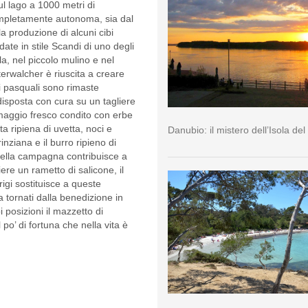
ul lago a 1000 metri di
completamente autonoma, sia dal
a produzione di alcuni cibi
te in stile Scandi di uno degli
la, nel piccolo mulino e nel
terwalcher è riuscita a creare
ni pasquali sono rimaste
isposta con cura su un tagliere
ormaggio fresco condito con erbe
ata ripiena di uvetta, noci e
Danubio: il mistero dell’Isola del
ziana e il burro ripieno di
 della campagna contribuisce a
iere un rametto di salicone, il
rigi sostituisce a queste
ta tornati dalla benedizione in
i posizioni il mazzetto di
po’ di fortuna che nella vita è