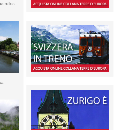
querolles
pa