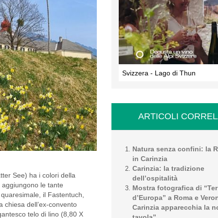
Svizzera - Lago di Thun
ARTICOLI CORREL
Natura senza confini: la 
in Carinzia
Carinzia: la tradizione
tter See) ha i colori della
dell’ospitalità
si aggiungono le tante
Mostra fotografica di “Ter
 quaresimale, il Fastentuch,
d’Europa” a Roma e Vero
la chiesa dell’ex-convento
Carinzia apparecchia la n
gantesco telo di lino (8,80 X
tavola”