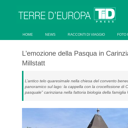
HOME
NEWS
RACCONTI DI VIAGGIO
FOTO 
L’emozione della Pasqua in Carinzia 
Millstatt
L’antico telo quaresimale nella chiesa del convento bene
panoramico sul lago: la cappella con la crocefissione di C
pasquale” carinziana nella fattoria biologia della famigli