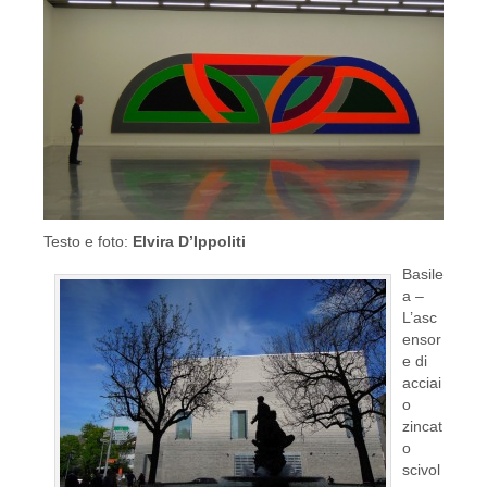
Testo e foto:
Elvira D’Ippoliti
Basile
a –
L’asc
ensor
e di
acciai
o
zincat
o
scivol