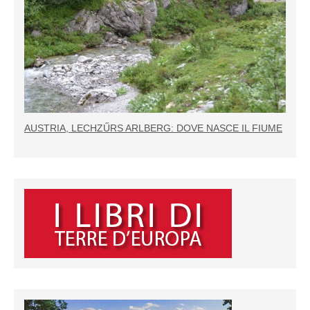
AUSTRIA, LECHZŰRS ARLBERG: DOVE NASCE IL FIUME