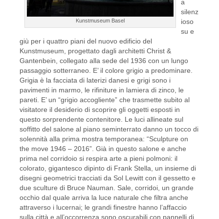
a
silenz
Kunstmuseum Basel
ioso
su e
giù per i quattro piani del nuovo edificio del
Kunstmuseum, progettato dagli architetti Christ &
Gantenbein, collegato alla sede del 1936 con un lungo
passaggio sotterraneo. E’ il colore grigio a predominare.
Grigia è la facciata di laterizi danesi e grigi sono i
pavimenti in marmo, le rifiniture in lamiera di zinco, le
pareti. E’ un “grigio accogliente” che trasmette subito al
visitatore il desiderio di scoprire gli oggetti esposti in
questo sorprendente contenitore. Le luci allineate sul
soffitto del salone al piano seminterrato danno un tocco di
solennità alla prima mostra temporanea: “Sculpture on
the move 1946 – 2016”. Già in questo salone e anche
prima nel corridoio si respira arte a pieni polmoni: il
colorato, gigantesco dipinto di Frank Stella, un insieme di
disegni geometrici tracciati da Sol Lewitt con il gessetto e
due sculture di Bruce Nauman. Sale, corridoi, un grande
occhio dal quale arriva la luce naturale che filtra anche
attraverso i lucernai; le grandi finestre hanno l’affaccio
sulla città e all’occorrenza sono oscurabili con pannelli di