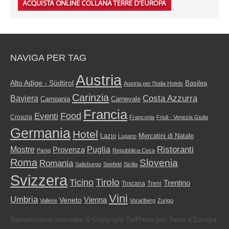
NAVIGA PER TAG
Austria
Alto Adige - Südtirol
Basilea
Austria per l'Italia Hotels
Carinzia
Costa Azzurra
Baviera
Campania
Carnevale
Francia
Food
Eventi
Croazia
Franconia
Friuli - Venezia Giulia
Germania
Hotel
Mercatini di Natale
Lazio
Lugano
Ristoranti
Mostre
Puglia
Provenza
Parigi
Repubblica Ceca
Roma
Slovenia
Romania
Salisburgo
Seefeld
Sicilia
Svizzera
Tirolo
Ticino
Trentino
Toscana
Treni
Vini
Umbria
Vienna
Veneto
Vallese
Vorarlberg
Zurigo
Riproduzione riservata © Copyright TidPress per Terre d’Europa.