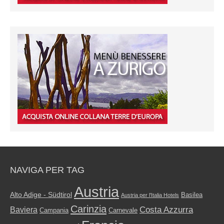
NAVIGA PER TAG
Austria
Alto Adige - Südtirol
Basilea
Austria per l'Italia Hotels
Carinzia
Costa Azzurra
Baviera
Campania
Carnevale