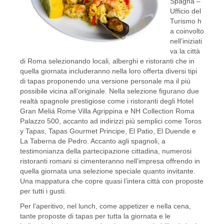
Spagna –
Ufficio del
Turismo h
a coinvolto
nell’iniziati
va la città
di Roma selezionando locali, alberghi e ristoranti che in
quella giornata includeranno nella loro offerta diversi tipi
di tapas proponendo una versione personale ma il più
possibile vicina all’originale. Nella selezione figurano due
realtà spagnole prestigiose come i ristoranti degli Hotel
Gran Meliá Rome Villa Agrippina e NH Collection Roma
Palazzo 500, accanto ad indirizzi più semplici come Toros
y Tapas, Tapas Gourmet Principe, El Patio, El Duende e
La Taberna de Pedro. Accanto agli spagnoli, a
testimonianza della partecipazione cittadina, numerosi
ristoranti romani si cimenteranno nell’impresa offrendo in
quella giornata una selezione speciale quanto invitante.
Una mappatura che copre quasi l’intera città con proposte
per tutti i gusti.
Per l’aperitivo, nel lunch, come appetizer e nella cena,
tante proposte di tapas per tutta la giornata e le