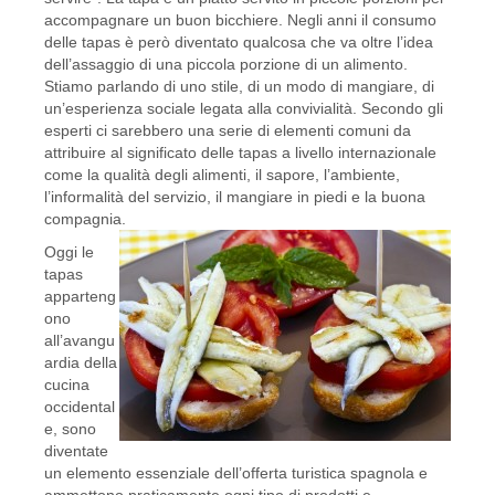
accompagnare un buon bicchiere. Negli anni il consumo
delle tapas è però diventato qualcosa che va oltre l’idea
dell’assaggio di una piccola porzione di un alimento.
Stiamo parlando di uno stile, di un modo di mangiare, di
un’esperienza sociale legata alla convivialità. Secondo gli
esperti ci sarebbero una serie di elementi comuni da
attribuire al significato delle tapas a livello internazionale
come la qualità degli alimenti, il sapore, l’ambiente,
l’informalità del servizio, il mangiare in piedi e la buona
compagnia.
Oggi le
tapas
apparteng
ono
all’avangu
ardia della
cucina
occidental
e, sono
diventate
un elemento essenziale dell’offerta turistica spagnola e
ammettono praticamente ogni tipo di prodotti e