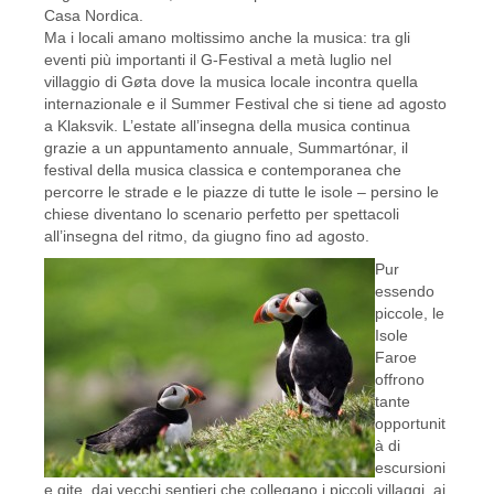
Casa Nordica.
Ma i locali amano moltissimo anche la musica: tra gli
eventi più importanti il G-Festival a metà luglio nel
villaggio di Gøta dove la musica locale incontra quella
internazionale e il Summer Festival che si tiene ad agosto
a Klaksvik. L’estate all’insegna della musica continua
grazie a un appuntamento annuale, Summartónar, il
festival della musica classica e contemporanea che
percorre le strade e le piazze di tutte le isole – persino le
chiese diventano lo scenario perfetto per spettacoli
all’insegna del ritmo, da giugno fino ad agosto.
Pur
essendo
piccole, le
Isole
Faroe
offrono
tante
opportunit
à di
escursioni
e gite, dai vecchi sentieri che collegano i piccoli villaggi, ai