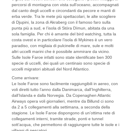
percorsi di montagna con vista sull’oceano, accompagnati
dal canto degli uccelli e circondanti da pecore e manti di
erba verde. Tra le mete più spettacolari, le alte scogliere
di Djupini, la zona di Akraberg con il famoso faro sulla
punta più a sud, e l’isola di Stóra Dímun, abitata da una
sola famiglia. Per chi è amante del bird watching, tutta la
costa ovest e in particolare l’isola di Mykines è un vero
paradiso, con migliaia di pulcinelle di mare, sule e molti
altri uccelli marini che è possibile ammirare da vicino.
Sulle Isole Faroe infatti sono state identificate ben 300
specie di uccelli, dei quali un centinaio sono specie di
uccelli migratori abituali del Nord Atlantico.
Come arrivare:
Le Isole Faroe sono facilmente raggiungibili in aereo, con
voli diretti tutto l’anno dalla Danimarca, dall’Inghilterra,
dall’Islanda e dalla Norvegia. Da Copenaghen Atlantic
Airways opera voli giornalieri, mentre da Billund ci sono
da 2 a 5 collegamenti alla settimana, a seconda della
stagione. Le Isole Faroe dispongono di un’ottima rete di
collegamenti interni, tramite strade, ponti e tunnel
sott’acqua, che permettono di raggiungere tutte le isole e i
villaggi di pescatori.