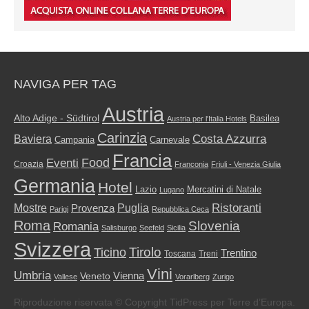
NAVIGA PER TAG
Austria
Alto Adige - Südtirol
Basilea
Austria per l'Italia Hotels
Carinzia
Costa Azzurra
Baviera
Campania
Carnevale
Francia
Food
Eventi
Croazia
Franconia
Friuli - Venezia Giulia
Germania
Hotel
Mercatini di Natale
Lazio
Lugano
Ristoranti
Mostre
Puglia
Provenza
Parigi
Repubblica Ceca
Roma
Slovenia
Romania
Salisburgo
Seefeld
Sicilia
Svizzera
Tirolo
Ticino
Trentino
Toscana
Treni
Vini
Umbria
Vienna
Veneto
Vallese
Vorarlberg
Zurigo
Riproduzione riservata © Copyright TidPress per Terre d’Europa.