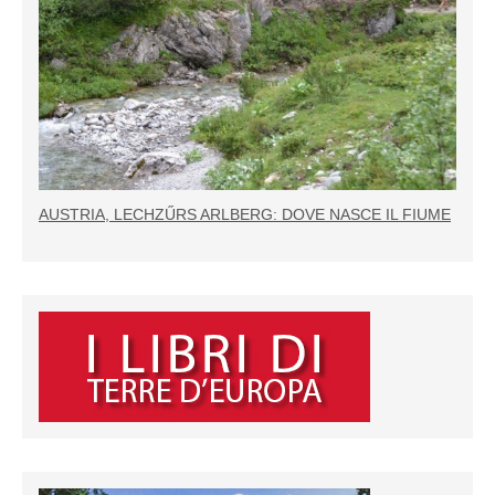
AUSTRIA, LECHZŰRS ARLBERG: DOVE NASCE IL FIUME