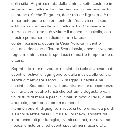
della città, Reyni, colorata dalle tante casette costruite in
legno e con i tetti d’erba, che rendono il quartiere molto
pittoresco. Anche Tinganes, dove risiede il governo è un
importante punto di riferimento di Tórshavn con i suoi
edifici rossi dai caratteristici tetti d’erba. Chi invece è
interessato all’arte può visitare il museo Listaskalin, con
mostre permanenti di dipinti e arte faroese
contemporanea, oppure la Casa Nordica, il centro
culturale dedicato all’intera Scandinavia, dove si svolgono
regolarmente concerti, spettacoli e mostre temporanee di
pittura.
Soprattutto in primavera e in estate le isole si animano di
eventi e festival di ogni genere, dalla musica alla cultura,
senza dimenticare il food. Il 7 maggio la capitale ha
ospitato il Seafood Festival, una straordinaria esperienza
culinaria per locali e turisti che potranno degustare vari
tipi di frutti di mare e pesci cucinati in modi diversi, quali
aragoste, gamberi, sgombri e smerigli.
Il primo venerdì di giugno, invece, si tiene ormai da più di
10 anni la Notte della Cultura a Tórshavn, animata da
intrattenimenti per famiglie, eventi culturali, iniziative nei
negozi e ristoranti, ed eventi speciali nei musei e alla