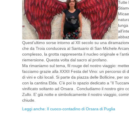
Tutte 
Stiam
Micael
natura
lunga 
all’in
abbaz
Quest’ultimo sorse intorno al XII secolo su una diramazion
che da Troia conduceva al Santuario di San Michele Arcang
complesso, la grotta rappresenta il nucleo originale e l’ant
riemersione. Questa volta dal sacro al profano.
Ma rimaniamo sul tema, fil rouge del nostro viaggio: mettere 
facciamo grazie alla XXXII Festa del Vino: un percorso d
di vini e cibi locali. Si parte da piazza delle Bollicine, per s
con la cantina Elda. C’è poi lo spazio dedicato a “Il Tuccane
vinificato soltanto ad Orsara . Concludiamo il nostro giro c
Zullo. E’ già notte e simbolicamente il nostro viaggio, comin
chiude.
Leggi anche: Il cuoco-contadino di Orsara di Puglia
[SHOW AS SLIDESHOW]