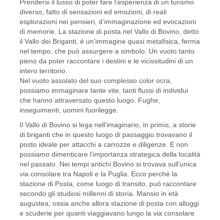
Prendersi il lusso di poter fare l’esperienza di un turismo
diverso, fatto di sensazioni ed emozioni, di reali
esplorazioni nei pensieri, d’immaginazione ed evocazioni
di memorie. La stazione di posta nel Vallo di Bovino, detto
il Vallo dei Briganti, è un’immagine quasi metafisica, ferma
nel tempo, che può assurgere a simbolo. Un vuoto tanto
pieno da poter raccontare i destini e le vicissitudini di un
intero territorio.
Nel vuoto assolato del suo complesso color ocra,
possiamo immaginare tante vite, tanti flussi di individui
che hanno attraversato questo luogo. Fughe,
inseguimenti, uomini fuorilegge.
Il Vallo di Bovino si lega nell’imaginario, in primis, a storie
di briganti che in questo luogo di passaggio trovavano il
posto ideale per attacchi a carrozze e diligenze. E non
possiamo dimenticare l’importanza strategica della località
nel passato. Nei tempi antichi Bovino si trovava sull’unica
via consolare tra Napoli e la Puglia. Ecco perché la
stazione di Posta, come luogo di transito, può raccontare
secondo gli studiosi millenni di storia. Mansio in età
augustea, ossia anche allora stazione di posta con alloggi
e scuderie per quanti viaggiavano lungo la via consolare