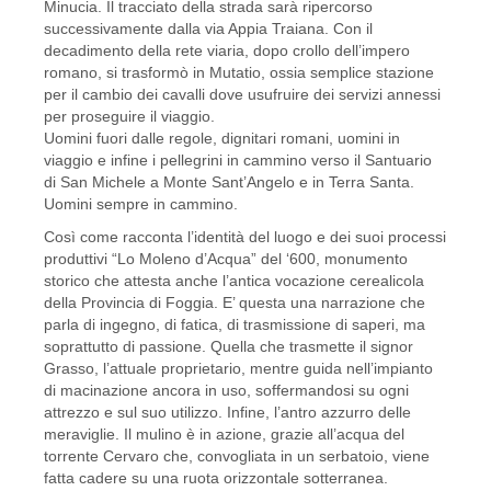
Minucia. Il tracciato della strada sarà ripercorso
successivamente dalla via Appia Traiana. Con il
decadimento della rete viaria, dopo crollo dell’impero
romano, si trasformò in Mutatio, ossia semplice stazione
per il cambio dei cavalli dove usufruire dei servizi annessi
per proseguire il viaggio.
Uomini fuori dalle regole, dignitari romani, uomini in
viaggio e infine i pellegrini in cammino verso il Santuario
di San Michele a Monte Sant’Angelo e in Terra Santa.
Uomini sempre in cammino.
Così come racconta l’identità del luogo e dei suoi processi
produttivi “Lo Moleno d’Acqua” del ‘600, monumento
storico che attesta anche l’antica vocazione cerealicola
della Provincia di Foggia. E’ questa una narrazione che
parla di ingegno, di fatica, di trasmissione di saperi, ma
soprattutto di passione. Quella che trasmette il signor
Grasso, l’attuale proprietario, mentre guida nell’impianto
di macinazione ancora in uso, soffermandosi su ogni
attrezzo e sul suo utilizzo. Infine, l’antro azzurro delle
meraviglie. Il mulino è in azione, grazie all’acqua del
torrente Cervaro che, convogliata in un serbatoio, viene
fatta cadere su una ruota orizzontale sotterranea.