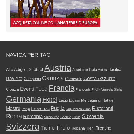
NAVIGA PER TAG
Austria
Alto Adige - Südtirol
Basilea
Austria per l'Italia Hotels
Carinzia
Costa Azzurra
Baviera
Campania
Carnevale
Francia
Food
Eventi
Croazia
Franconia
Friuli - Venezia Giulia
Germania
Hotel
Mercatini di Natale
Lazio
Lugano
Ristoranti
Mostre
Puglia
Provenza
Parigi
Repubblica Ceca
Roma
Slovenia
Romania
Salisburgo
Seefeld
Sicilia
Svizzera
Tirolo
Ticino
Trentino
Toscana
Treni