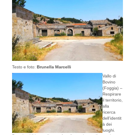
Testo e foto:
Brunella Marcelli
Vallo di
Bovino
(Foggia) –
Respirare
il territorio,
alla
ricerca
dell’identit
à dei
luoghi.