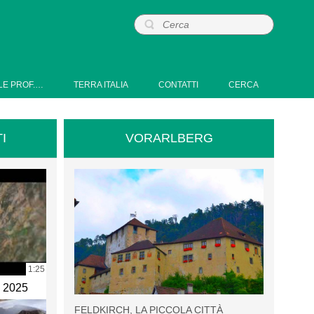
LE PROF.…
TERRA ITALIA
CONTATTI
CERCA
I
VORARLBERG
1:25
e 2025
FELDKIRCH, LA PICCOLA CITTÀ