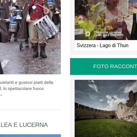
Svizzera - Lago di Thun
FOTO RACCONT
ietanti e gustosi piatti della
ll, lo spettacolare fuoco
→
SILEA E LUCERNA