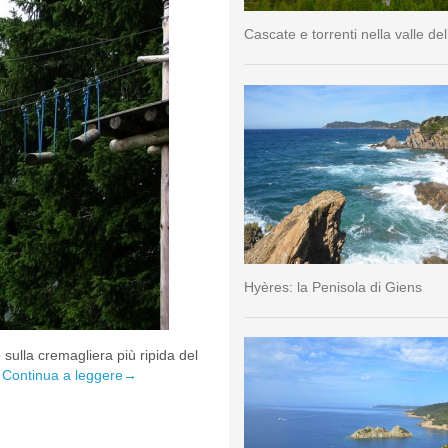
Cascate e torrenti nella valle del
Hyères: la Penisola di Giens
ulla cremagliera più ripida del
a
Continua a leggere
→