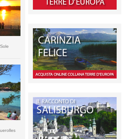
 Sole
querolles