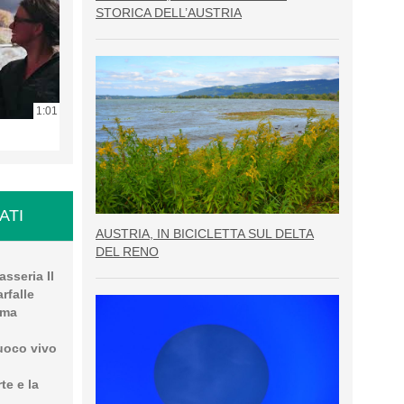
STORICA DELL’AUSTRIA
1:01
ATI
AUSTRIA, IN BICICLETTA SUL DELTA
DEL RENO
sseria Il
rfalle
uma
uoco vivo
te e la