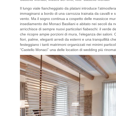
Il lungo viale fiancheggiato da platani introduce l’atmosfe
immaginarsi a bordo di una carrozza trainata da cavalli e se
vento. Ma il sogno continua a cospetto delle massicce mur
insediamento dei Monaci Basiliani e abitato nei secoli da nob
arricchisce di sempre nuovi particolari fiabeschi: il verde dei
che ricopre ampie porzioni di mura, l’eleganza dei saloni. 
fiori, palme, eleganti arredi da esterni e una tranquillità c
festeggiano i tanti matrimoni organizzati nei minimi particol
“Castello Monaci” una delle location di wedding più rinomate