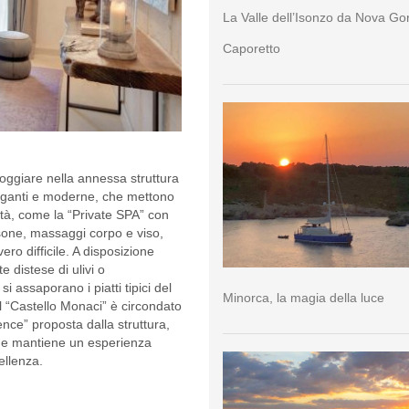
La Valle dell’Isonzo da Nova Go
Caporetto
lloggiare nella annessa struttura
leganti e moderne, che mettono
vità, come la “Private SPA” con
sone, massaggi corpo e viso,
o difficile. A disposizione
e distese di ulivi o
i assaporano i piatti tipici del
Minorca, la magia della luce
e il “Castello Monaci” è circondato
ience” proposta dalla struttura,
te e mantiene un esperienza
ellenza.