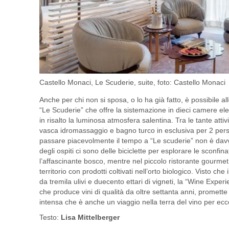
Castello Monaci, Le Scuderie, suite, foto: Castello Monaci
Anche per chi non si sposa, o lo ha già fatto, è possibile a
“Le Scuderie” che offre la sistemazione in dieci camere e
in risalto la luminosa atmosfera salentina. Tra le tante atti
vasca idromassaggio e bagno turco in esclusiva per 2 per
passare piacevolmente il tempo a “Le scuderie” non è davver
degli ospiti ci sono delle biciclette per esplorare le sconfinat
l’affascinante bosco, mentre nel piccolo ristorante gourmet s
territorio con prodotti coltivati nell’orto biologico. Visto ch
da tremila ulivi e duecento ettari di vigneti, la “Wine Exper
che produce vini di qualità da oltre settanta anni, promet
intensa che è anche un viaggio nella terra del vino per ecc
Testo:
Lisa Mittelberger