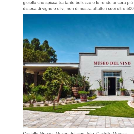
gioiello che spicca tra tante bellezze e le rende ancora più
distesa di vigne e ulivi, non dimostra affatto i suoi oltre 500
Castello Monaci, Museo del vino, foto: Castello Monaci