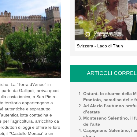
Svizzera - Lago di Thun
ARTICOLI CORREL
miche. La “Terra d’Arneo” in
parte da Gallipoli, arriva quasi
Ostuni: lo charme della Ma
lla costa ionica, a San Pietro
Frantoio, paradiso delle fa
to territorio appartengono a
Ad Alezio l’autunno prof
ché autentiche e soprattutto
d’estate
’autentica lotta contadina e
Montesano Salentino, il f
 per l’agricoltura, arricchito da
dell’arte
oduttori di oggi e offrire le loro
Carpignano Salentino, l’ar
veti, il “Castello Monaci” è un
storia