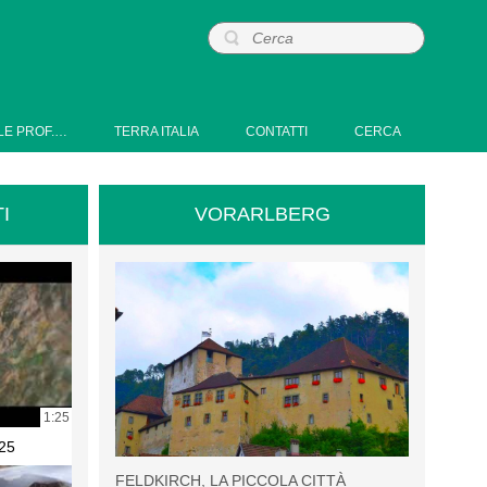
LE PROF.…
TERRA ITALIA
CONTATTI
CERCA
I
VORARLBERG
1:25
25
FELDKIRCH, LA PICCOLA CITTÀ