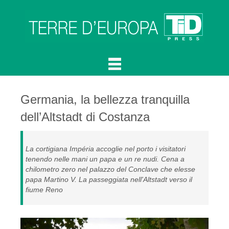
Germania, la bellezza tranquilla
dell’Altstadt di Costanza
La cortigiana Impéria accoglie nel porto i visitatori
tenendo nelle mani un papa e un re nudi. Cena a
chilometro zero nel palazzo del Conclave che elesse
papa Martino V. La passeggiata nell'Altstadt verso il
fiume Reno