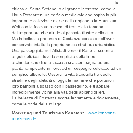
la
chiesa di Santo Stefano, o di grande interesse, come la
Haus Rosgarten, un edificio medievale che ospita la più
importante collezione d’arte della regione o la Haus zum
Wolf con la facciata rococò, di fronte alla fontana
dell’imperatore che allude al passato illustre della città.
Ma la bellezza profonda di Costanza consiste nell’aver
conservato intatta la propria antica struttura urbanistica.
Una passeggiata nell’Altstadt verso il Reno fa scoprire
angoli deliziosi, dove la semplicità delle linee
archiettoniche di una facciata si accompagna ad una
pianta rampicante in fiore, ad un cespuglio colorato, ad un
semplice alberello. Osservi la vita tranquilla tra quelle
stradine degli abitanti di oggi, le mamme che portano i
loro bambini a spasso con il passeggino, e ti appare
incredibilmente vicina alla vita degli abitanti di ieri.
La bellezza di Costanza scorre lentamente e dolcemente,
come le onde del suo lago.
Marketing und Tourismus Konstanz
www.konstanz-
tourismus.de