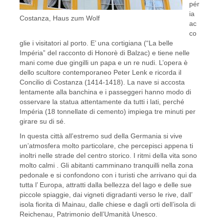
pér
ia
Costanza, Haus zum Wolf
ac
co
glie i visitatori al porto. E’ una cortigiana (“La belle
Impéria” del racconto di Honorè di Balzac) e tiene nelle
mani come due gingilli un papa e un re nudi. L’opera è
dello scultore contemporaneo Peter Lenk e ricorda il
Concilio di Costanza (1414-1418). La nave si accosta
lentamente alla banchina e i passeggeri hanno modo di
osservare la statua attentamente da tutti i lati, perché
Impéria (18 tonnellate di cemento) impiega tre minuti per
girare su di sé.
In questa città all’estremo sud della Germania si vive
un’atmosfera molto particolare, che percepisci appena ti
inoltri nelle strade del centro storico. I ritmi della vita sono
molto calmi . Gli abitanti camminano tranquilli nella zona
pedonale e si confondono con i turisti che arrivano qui da
tutta l’ Europa, attratti dalla bellezza del lago e delle sue
piccole spiaggie, dai vigneti digradanti verso le rive, dall’
isola fiorita di Mainau, dalle chiese e dagli orti dell’isola di
Reichenau, Patrimonio dell’Umanità Unesco.