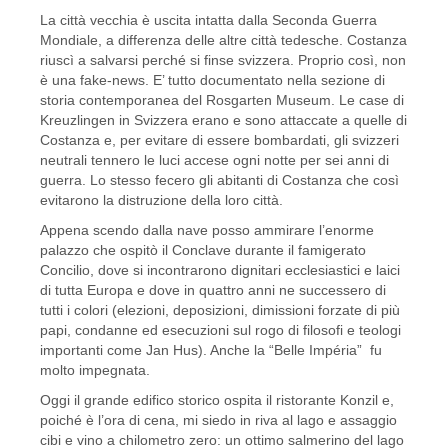
La città vecchia è uscita intatta dalla Seconda Guerra
Mondiale, a differenza delle altre città tedesche. Costanza
riuscì a salvarsi perché si finse svizzera. Proprio così, non
è una fake-news. E’ tutto documentato nella sezione di
storia contemporanea del Rosgarten Museum. Le case di
Kreuzlingen in Svizzera erano e sono attaccate a quelle di
Costanza e, per evitare di essere bombardati, gli svizzeri
neutrali tennero le luci accese ogni notte per sei anni di
guerra. Lo stesso fecero gli abitanti di Costanza che così
evitarono la distruzione della loro città.
Appena scendo dalla nave posso ammirare l’enorme
palazzo che ospitò il Conclave durante il famigerato
Concilio, dove si incontrarono dignitari ecclesiastici e laici
di tutta Europa e dove in quattro anni ne successero di
tutti i colori (elezioni, deposizioni, dimissioni forzate di più
papi, condanne ed esecuzioni sul rogo di filosofi e teologi
importanti come Jan Hus). Anche la “Belle Impéria” fu
molto impegnata.
Oggi il grande edifico storico ospita il ristorante Konzil e,
poiché è l’ora di cena, mi siedo in riva al lago e assaggio
cibi e vino a chilometro zero: un ottimo salmerino del lago