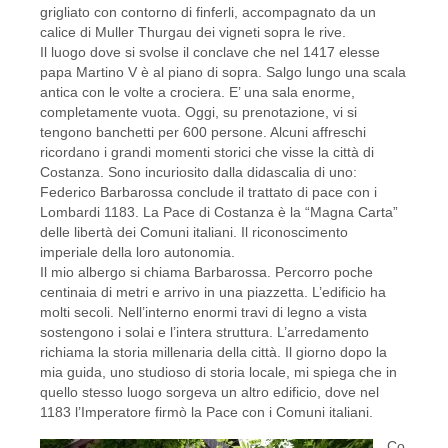
grigliato con contorno di finferli, accompagnato da un
calice di Muller Thurgau dei vigneti sopra le rive.
Il luogo dove si svolse il conclave che nel 1417 elesse
papa Martino V è al piano di sopra. Salgo lungo una scala
antica con le volte a crociera. E’ una sala enorme,
completamente vuota. Oggi, su prenotazione, vi si
tengono banchetti per 600 persone. Alcuni affreschi
ricordano i grandi momenti storici che visse la città di
Costanza. Sono incuriosito dalla didascalia di uno:
Federico Barbarossa conclude il trattato di pace con i
Lombardi 1183. La Pace di Costanza è la “Magna Carta”
delle libertà dei Comuni italiani. Il riconoscimento
imperiale della loro autonomia.
Il mio albergo si chiama Barbarossa. Percorro poche
centinaia di metri e arrivo in una piazzetta. L’edificio ha
molti secoli. Nell’interno enormi travi di legno a vista
sostengono i solai e l’intera struttura. L’arredamento
richiama la storia millenaria della città. Il giorno dopo la
mia guida, uno studioso di storia locale, mi spiega che in
quello stesso luogo sorgeva un altro edificio, dove nel
1183 l’Imperatore firmò la Pace con i Comuni italiani.
Co