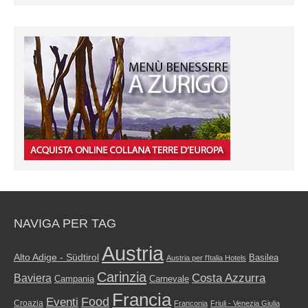
NAVIGA PER TAG
Austria
Alto Adige - Südtirol
Basilea
Austria per l'Italia Hotels
Carinzia
Costa Azzurra
Baviera
Campania
Carnevale
Francia
Food
Eventi
Croazia
Franconia
Friuli - Venezia Giulia