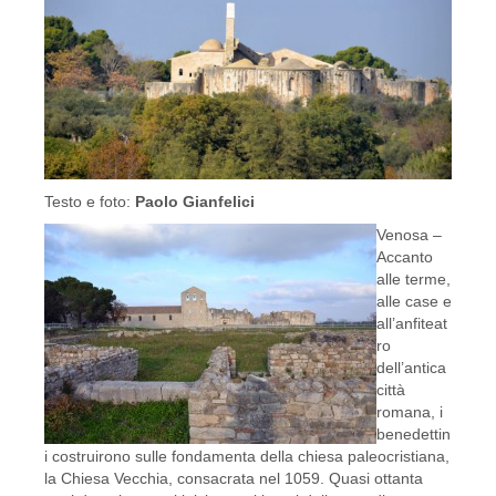
Testo e foto:
Paolo Gianfelici
Venosa –
Accanto
alle terme,
alle case e
all’anfiteat
ro
dell’antica
città
romana, i
benedettin
i costruirono sulle fondamenta della chiesa paleocristiana,
la Chiesa Vecchia, consacrata nel 1059. Quasi ottanta