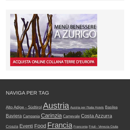
NAVIGA PER TAG
Austria
Alto Adige - Südtirol
Basilea
Austria per l'Italia Hotels
Carinzia
Costa Azzurra
Baviera
Campania
Carnevale
Francia
Food
Eventi
Croazia
Franconia
Friuli - Venezia Giulia