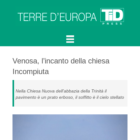
Venosa, l’incanto della chiesa
Incompiuta
Nella Chiesa Nuova dell'abbazia della Trinità il
pavimento è un prato erboso, il soffitto è il cielo stellato