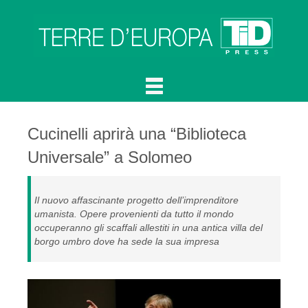
Cucinelli aprirà una “Biblioteca
Universale” a Solomeo
Il nuovo affascinante progetto dell’imprenditore
umanista. Opere provenienti da tutto il mondo
occuperanno gli scaffali allestiti in una antica villa del
borgo umbro dove ha sede la sua impresa