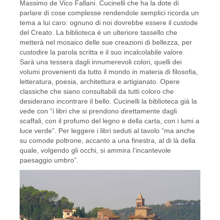
Massimo de Vico Fallani. Cucinelli che ha la dote di
parlare di cose complesse rendendole semplici ricorda un
tema a lui caro: ognuno di noi dovrebbe essere il custode
del Creato. La biblioteca è un ulteriore tassello che
metterà nel mosaico delle sue creazioni di bellezza, per
custodire la parola scritta e il suo incalcolabile valore.
Sarà una tessera dagli innumerevoli colori, quelli dei
volumi provenienti da tutto il mondo in materia di filosofia,
letteratura, poesia, architettura e artigianato. Opere
classiche che siano consultabili da tutti coloro che
desiderano incontrare il bello. Cucinelli la biblioteca già la
vede con “i libri che si prendono direttamente dagli
scaffali, con il profumo del legno e della carta, con i lumi a
luce verde”. Per leggere i libri seduti al tavolo “ma anche
su comode poltrone, accanto a una finestra, al di là della
quale, volgendo gli occhi, si ammira l’incantevole
paesaggio umbro”.