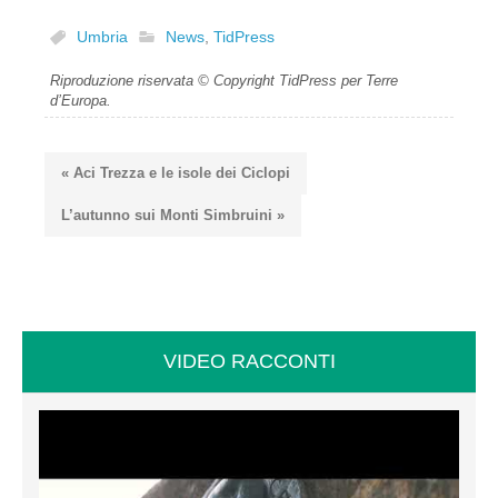
Umbria
News
,
TidPress
Riproduzione riservata © Copyright TidPress per Terre
d’Europa.
« Aci Trezza e le isole dei Ciclopi
L’autunno sui Monti Simbruini »
VIDEO RACCONTI