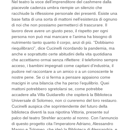
Nel teatro la voce dell’imprenditore del cashmere dalla
piacevole cadenza umbra riempie un silenzio che
racchiude la riflessione personale dei presenti. Esiste una
base fatta di una sorta di mattoni nell’esistenza di ognuno
di noi che non possiamo permetterci di trascurare. Il
lavoro deve avere un giusto peso, il rispetto per ogni
persona non può mai mancare e l’anima ha bisogno di
nutrimento tanto quanto il corpo, anzi di più. “Dobbiamo
riequilibrarci”, dice Cucinelli ricordando la pandemia, ma
anche e soprattutto certe abitudini della vita quotidiana
che accettiamo ormai senza riflettere: il telefonino sempre
acceso, i bambini impegnati come capitani d’industria, il
pudore nel raccontare a un amico o a un conoscente le
nostre pene. Se ci si ferma a pensare appaiono come
macigni in una bilancia che ha perso l’equilibrio. Quei
mattoni potrebbero sgretolarsi se, come potrebbe
accadere alla Villa Guidarello che ospiterà la Biblioteca
Universale di Solomeo, non ci cureremo del loro restauro.
Cucinelli auspica che soprintendente del futuro della
biblioteca diventi la sua nipotina Vittoria, presente sul
palco del teatro Strehler accanto al nonno. Con l’annuncio
di questo progetto cita l’imperatore Adriano, Alessandro
Magno e Tolomeo, che ideò la Biblioteca di Alessandria, e