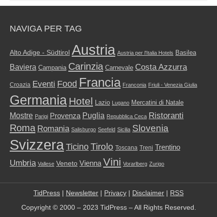
NAVIGA PER TAG
Austria
Alto Adige - Südtirol
Basilea
Austria per l'Italia Hotels
Carinzia
Costa Azzurra
Baviera
Campania
Carnevale
Francia
Food
Eventi
Croazia
Franconia
Friuli - Venezia Giulia
Germania
Hotel
Mercatini di Natale
Lazio
Lugano
Ristoranti
Mostre
Puglia
Provenza
Parigi
Repubblica Ceca
Roma
Slovenia
Romania
Salisburgo
Seefeld
Sicilia
Svizzera
Tirolo
Ticino
Trentino
Toscana
Treni
Vini
Umbria
Vienna
Veneto
Vallese
Vorarlberg
Zurigo
TidPress
|
Newsletter
|
Privacy
|
Disclaimer
|
RSS
Copyright © 2000 – 2023 TidPress – All Rights Reserved.