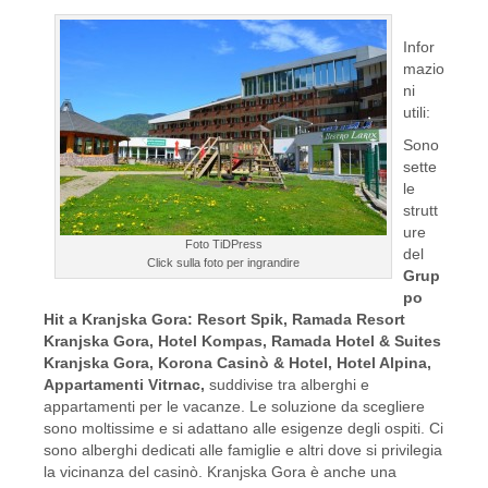
Infor
mazio
ni
utili:
Sono
sette
le
strutt
ure
Foto TiDPress
del
Click sulla foto per ingrandire
Grup
po
Hit a Kranjska Gora: Resort Spik, Ramada Resort
Kranjska Gora, Hotel Kompas, Ramada Hotel & Suites
Kranjska Gora, Korona Casinò & Hotel, Hotel Alpina,
Appartamenti Vitrnac,
suddivise tra alberghi e
appartamenti per le vacanze. Le soluzione da scegliere
sono moltissime e si adattano alle esigenze degli ospiti. Ci
sono alberghi dedicati alle famiglie e altri dove si privilegia
la vicinanza del casinò. Kranjska Gora è anche una