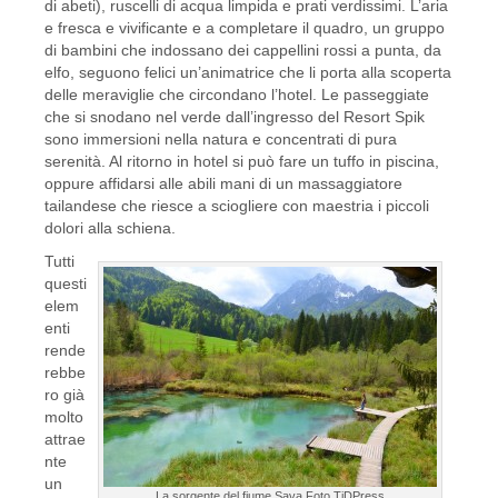
di abeti), ruscelli di acqua limpida e prati verdissimi. L’aria
e fresca e vivificante e a completare il quadro, un gruppo
di bambini che indossano dei cappellini rossi a punta, da
elfo, seguono felici un’animatrice che li porta alla scoperta
delle meraviglie che circondano l’hotel. Le passeggiate
che si snodano nel verde dall’ingresso del Resort Spik
sono immersioni nella natura e concentrati di pura
serenità. Al ritorno in hotel si può fare un tuffo in piscina,
oppure affidarsi alle abili mani di un massaggiatore
tailandese che riesce a sciogliere con maestria i piccoli
dolori alla schiena.
Tutti
questi
elem
enti
rende
rebbe
ro già
molto
attrae
nte
un
La sorgente del fiume Sava Foto TiDPress