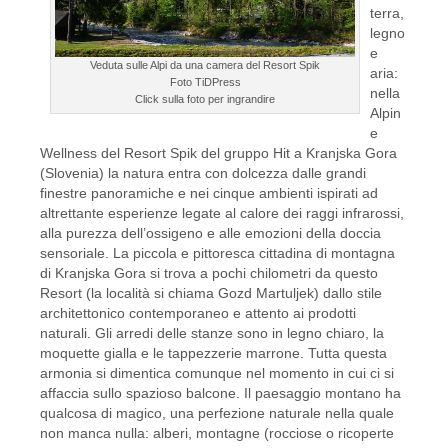
terra,
legno
e
Veduta sulle Alpi da una camera del Resort Spik
aria:
Foto TiDPress
nella
Click sulla foto per ingrandire
Alpin
e
Wellness del Resort Spik del gruppo Hit a Kranjska Gora
(Slovenia) la natura entra con dolcezza dalle grandi
finestre panoramiche e nei cinque ambienti ispirati ad
altrettante esperienze legate al calore dei raggi infrarossi,
alla purezza dell’ossigeno e alle emozioni della doccia
sensoriale. La piccola e pittoresca cittadina di montagna
di Kranjska Gora si trova a pochi chilometri da questo
Resort (la località si chiama Gozd Martuljek) dallo stile
architettonico contemporaneo e attento ai prodotti
naturali. Gli arredi delle stanze sono in legno chiaro, la
moquette gialla e le tappezzerie marrone. Tutta questa
armonia si dimentica comunque nel momento in cui ci si
affaccia sullo spazioso balcone. Il paesaggio montano ha
qualcosa di magico, una perfezione naturale nella quale
non manca nulla: alberi, montagne (rocciose o ricoperte