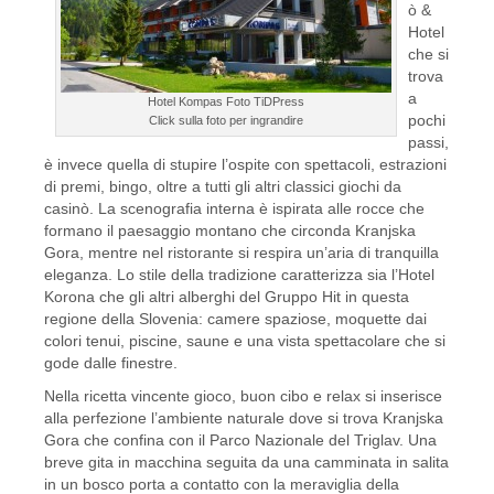
ò &
Hotel
che si
trova
a
Hotel Kompas Foto TiDPress
pochi
Click sulla foto per ingrandire
passi,
è invece quella di stupire l’ospite con spettacoli, estrazioni
di premi, bingo, oltre a tutti gli altri classici giochi da
casinò. La scenografia interna è ispirata alle rocce che
formano il paesaggio montano che circonda Kranjska
Gora, mentre nel ristorante si respira un’aria di tranquilla
eleganza. Lo stile della tradizione caratterizza sia l’Hotel
Korona che gli altri alberghi del Gruppo Hit in questa
regione della Slovenia: camere spaziose, moquette dai
colori tenui, piscine, saune e una vista spettacolare che si
gode dalle finestre.
Nella ricetta vincente gioco, buon cibo e relax si inserisce
alla perfezione l’ambiente naturale dove si trova Kranjska
Gora che confina con il Parco Nazionale del Triglav. Una
breve gita in macchina seguita da una camminata in salita
in un bosco porta a contatto con la meraviglia della