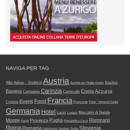
NAVIGA PER TAG
Austria
Alto Adige - Südtirol
Basilea
Austria per l'Italia Hotels
Carinzia
Costa Azzurra
Baviera
Campania
Carnevale
Francia
Food
Eventi
Croazia
Franconia
Friuli - Venezia Giulia
Germania
Hotel
Mercatini di Natale
Lazio
Lugano
Ristoranti
Mostre
Puglia
Provenza
Parigi
Repubblica Ceca
Roma
Slovenia
Romania
Salisburgo
Seefeld
Sicilia