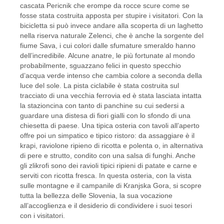
cascata Pericnik che erompe da rocce scure come se
fosse stata costruita apposta per stupire i visitatori. Con la
bicicletta si può invece andare alla scoperta di un laghetto
nella riserva naturale Zelenci, che è anche la sorgente del
fiume Sava, i cui colori dalle sfumature smeraldo hanno
dell’incredibile. Alcune anatre, le più fortunate al mondo
probabilmente, sguazzano felici in questo specchio
d’acqua verde intenso che cambia colore a seconda della
luce del sole. La pista ciclabile è stata costruita sul
tracciato di una vecchia ferrovia ed è stata lasciata intatta
la stazioncina con tanto di panchine su cui sedersi a
guardare una distesa di fiori gialli con lo sfondo di una
chiesetta di paese. Una tipica osteria con tavoli all’aperto
offre poi un simpatico e tipico ristoro: da assaggiare è il
krapi, raviolone ripieno di ricotta e polenta o, in alternativa
di pere e strutto, condito con una salsa di funghi. Anche
gli zlikrofi sono dei ravioli tipici ripieni di patate e carne e
serviti con ricotta fresca. In questa osteria, con la vista
sulle montagne e il campanile di Kranjska Gora, si scopre
tutta la bellezza delle Slovenia, la sua vocazione
all’accoglienza e il desiderio di condividere i suoi tesori
con i visitatori.