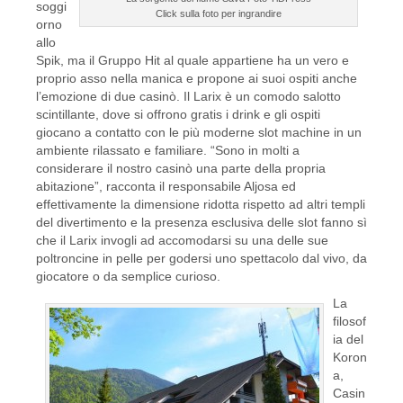
soggi
Click sulla foto per ingrandire
orno
allo
Spik, ma il Gruppo Hit al quale appartiene ha un vero e
proprio asso nella manica e propone ai suoi ospiti anche
l’emozione di due casinò. Il Larix è un comodo salotto
scintillante, dove si offrono gratis i drink e gli ospiti
giocano a contatto con le più moderne slot machine in un
ambiente rilassato e familiare. “Sono in molti a
considerare il nostro casinò una parte della propria
abitazione”, racconta il responsabile Aljosa ed
effettivamente la dimensione ridotta rispetto ad altri templi
del divertimento e la presenza esclusiva delle slot fanno sì
che il Larix invogli ad accomodarsi su una delle sue
poltroncine in pelle per godersi uno spettacolo dal vivo, da
giocatore o da semplice curioso.
La
filosof
ia del
Koron
a,
Casin