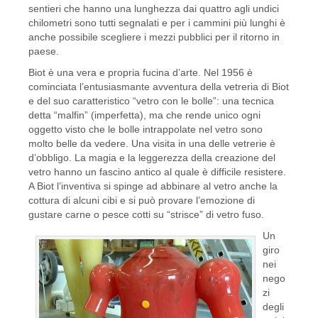
sentieri che hanno una lunghezza dai quattro agli undici
chilometri sono tutti segnalati e per i cammini più lunghi è
anche possibile scegliere i mezzi pubblici per il ritorno in
paese.
Biot è una vera e propria fucina d’arte. Nel 1956 è
cominciata l’entusiasmante avventura della vetreria di Biot
e del suo caratteristico “vetro con le bolle”: una tecnica
detta “malfin” (imperfetta), ma che rende unico ogni
oggetto visto che le bolle intrappolate nel vetro sono
molto belle da vedere. Una visita in una delle vetrerie è
d’obbligo. La magia e la leggerezza della creazione del
vetro hanno un fascino antico al quale è difficile resistere.
A Biot l’inventiva si spinge ad abbinare al vetro anche la
cottura di alcuni cibi e si può provare l’emozione di
gustare carne o pesce cotti su “strisce” di vetro fuso.
Un
giro
nei
nego
zi
degli