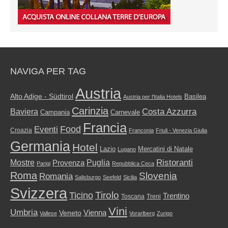
NAVIGA PER TAG
Austria
Alto Adige - Südtirol
Basilea
Austria per l'Italia Hotels
Carinzia
Costa Azzurra
Baviera
Campania
Carnevale
Francia
Food
Eventi
Croazia
Franconia
Friuli - Venezia Giulia
Germania
Hotel
Mercatini di Natale
Lazio
Lugano
Ristoranti
Mostre
Puglia
Provenza
Parigi
Repubblica Ceca
Roma
Slovenia
Romania
Salisburgo
Seefeld
Sicilia
Svizzera
Tirolo
Ticino
Trentino
Toscana
Treni
Vini
Umbria
Vienna
Veneto
Vallese
Vorarlberg
Zurigo