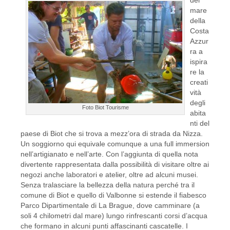
mare
della
Costa
Azzur
ra a
ispira
re la
creati
vità
degli
Foto Biot Tourisme
abita
nti del
paese di Biot che si trova a mezz’ora di strada da Nizza.
Un soggiorno qui equivale comunque a una full immersion
nell’artigianato e nell’arte. Con l’aggiunta di quella nota
divertente rappresentata dalla possibilità di visitare oltre ai
negozi anche laboratori e atelier, oltre ad alcuni musei.
Senza tralasciare la bellezza della natura perché tra il
comune di Biot e quello di Valbonne si estende il fiabesco
Parco Dipartimentale di La Brague, dove camminare (a
soli 4 chilometri dal mare) lungo rinfrescanti corsi d’acqua
che formano in alcuni punti affascinanti cascatelle. I