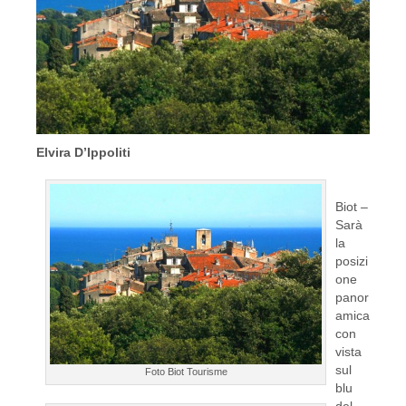
Elvira D’Ippoliti
Biot –
Sarà
la
posizi
one
panor
amica
con
vista
sul
Foto Biot Tourisme
blu
del