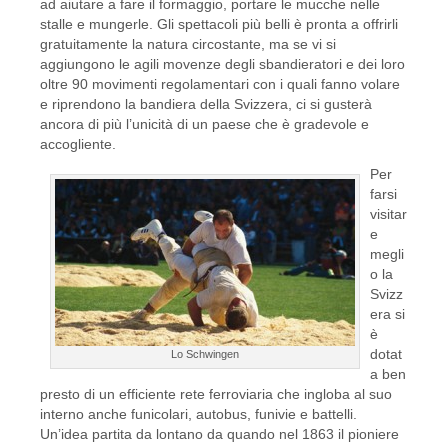
ad aiutare a fare il formaggio, portare le mucche nelle
stalle e mungerle. Gli spettacoli più belli è pronta a offrirli
gratuitamente la natura circostante, ma se vi si
aggiungono le agili movenze degli sbandieratori e dei loro
oltre 90 movimenti regolamentari con i quali fanno volare
e riprendono la bandiera della Svizzera, ci si gusterà
ancora di più l’unicità di un paese che è gradevole e
accogliente.
Per
farsi
visitar
e
megli
o la
Svizz
era si
è
dotat
Lo Schwingen
a ben
presto di un efficiente rete ferroviaria che ingloba al suo
interno anche funicolari, autobus, funivie e battelli.
Un’idea partita da lontano da quando nel 1863 il pioniere