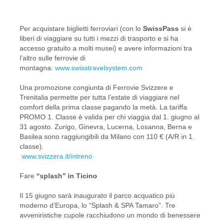
Per acquistare biglietti ferroviari (con lo
SwissPass
si è
liberi di viaggiare su tutti i mezzi di trasporto e si ha
accesso gratuito a molti musei) e avere informazioni tra
l’altro sulle ferrovie di
montagna:
www.swisstravelsystem.com
Una promozione congiunta di Ferrovie Svizzere e
Trenitalia permette per tutta l’estate di viaggiare nel
comfort della prima classe pagando la metà. La tariffa
PROMO 1. Classe è valida per chi viaggia dal 1. giugno al
31 agosto. Zurigo, Ginevra, Lucerna, Losanna, Berna e
Basilea sono raggiungibili da Milano con 110 € (A/R in 1.
classe).
www.svizzera.it/intreno
Fare
“splash” in Ticino
Il 15 giugno sarà inaugurato il parco acquatico più
moderno d’Europa, lo “Splash & SPA Tamaro”. Tre
avveniristiche cupole racchiudono un mondo di benessere