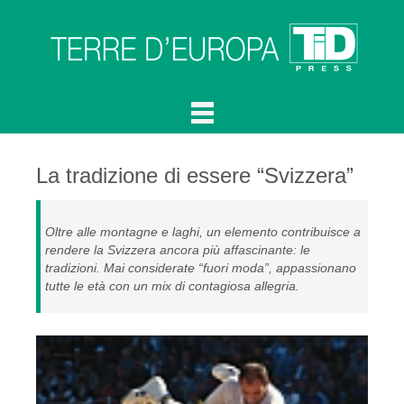
La tradizione di essere “Svizzera”
Oltre alle montagne e laghi, un elemento contribuisce a
rendere la Svizzera ancora più affascinante: le
tradizioni. Mai considerate “fuori moda”, appassionano
tutte le età con un mix di contagiosa allegria.