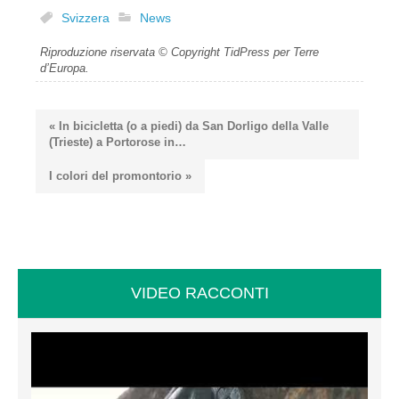
Svizzera
News
Riproduzione riservata © Copyright TidPress per Terre
d’Europa.
« In bicicletta (o a piedi) da San Dorligo della Valle
(Trieste) a Portorose in…
I colori del promontorio »
VIDEO RACCONTI