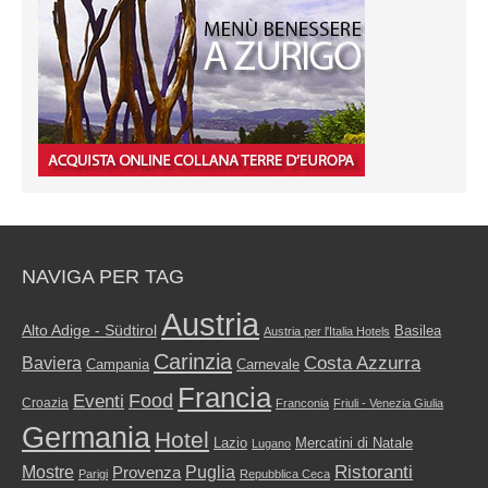
NAVIGA PER TAG
Austria
Alto Adige - Südtirol
Basilea
Austria per l'Italia Hotels
Carinzia
Costa Azzurra
Baviera
Campania
Carnevale
Francia
Food
Eventi
Croazia
Franconia
Friuli - Venezia Giulia
Germania
Hotel
Mercatini di Natale
Lazio
Lugano
Ristoranti
Mostre
Puglia
Provenza
Parigi
Repubblica Ceca