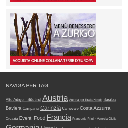
NAVIGA PER TAG
Austria
Alto Adige - Südtirol
Basilea
Austria per l'Italia Hotels
Carinzia
Costa Azzurra
Baviera
Campania
Carnevale
Francia
Food
Eventi
Croazia
Franconia
Friuli - Venezia Giulia
Germania