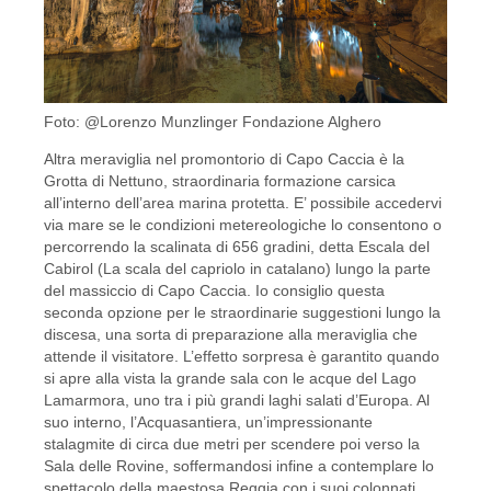
Foto: @Lorenzo Munzlinger Fondazione Alghero
Altra meraviglia nel promontorio di Capo Caccia è la
Grotta di Nettuno, straordinaria formazione carsica
all’interno dell’area marina protetta. E’ possibile accedervi
via mare se le condizioni metereologiche lo consentono o
percorrendo la scalinata di 656 gradini, detta Escala del
Cabirol (La scala del capriolo in catalano) lungo la parte
del massiccio di Capo Caccia. Io consiglio questa
seconda opzione per le straordinarie suggestioni lungo la
discesa, una sorta di preparazione alla meraviglia che
attende il visitatore. L’effetto sorpresa è garantito quando
si apre alla vista la grande sala con le acque del Lago
Lamarmora, uno tra i più grandi laghi salati d’Europa. Al
suo interno, l’Acquasantiera, un’impressionante
stalagmite di circa due metri per scendere poi verso la
Sala delle Rovine, soffermandosi infine a contemplare lo
spettacolo della maestosa Reggia con i suoi colonnati.