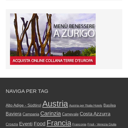
NAVIGA PER TAG
Austria
Alto Adige - Südtirol
Basilea
Austria per l'Italia Hotels
Carinzia
Costa Azzurra
Baviera
Campania
Carnevale
Francia
Food
Eventi
Croazia
Franconia
Friuli - Venezia Giulia