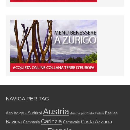
NAVIGA PER TAG
Austria
Alto Adige - Südtirol
Basilea
Austria per l'Italia Hotels
Carinzia
Costa Azzurra
Baviera
Campania
Carnevale