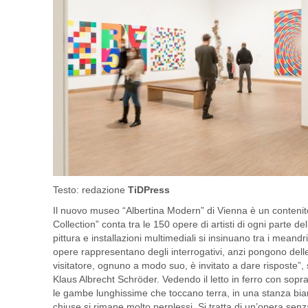
Testo: redazione
TiDPress
Il nuovo museo “Albertina Modern” di Vienna è un contenit
Collection” conta tra le 150 opere di artisti di ogni parte 
pittura e installazioni multimediali si insinuano tra i mean
opere rappresentano degli interrogativi, anzi pongono delle
visitatore, ognuno a modo suo, è invitato a dare risposte”, sp
Klaus Albrecht Schröder. Vedendo il letto in ferro con sopr
le gambe lunghissime che toccano terra, in una stanza bia
chiuse si rimane molto perplessi. Si tratta di un’opera senz