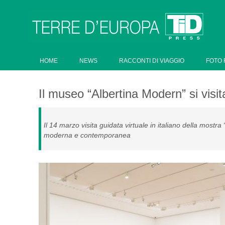
HOME
NEWS
RACCONTI DI VIAGGIO
FOTO 
Il museo “Albertina Modern” si visit
Il 14 marzo visita guidata virtuale in italiano della mostra
moderna e contemporanea