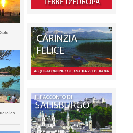
 Sole
querolles