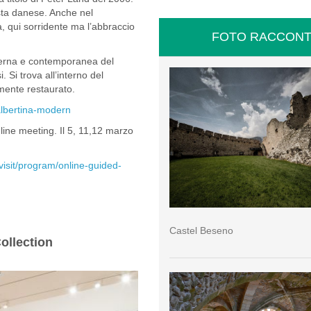
tista danese. Anche nel
ta, qui sorridente ma l’abbraccio
FOTO RACCONT
derna e contemporanea del
 Si trova all’interno del
mente restaurato.
albertina-modern
nline meeting. Il 5, 11,12 marzo
visit/program/online-guided-
Castel Beseno
ollection