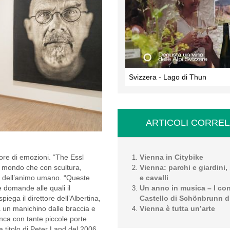
Svizzera - Lago di Thun
ARTICOLI CORREL
Vienna in Citybike
ore di emozioni. “The Essl
Vienna: parchi e giardini, 
del mondo che con scultura,
e cavalli
dri dell’animo umano. “Queste
Un anno in musica – I con
 domande alle quali il
Castello di Schönbrunn d
iega il direttore dell’Albertina,
Vienna è tutta un’arte
a un manichino dalle braccia e
nca con tante piccole porte
a titolo di Peter Land del 2006.