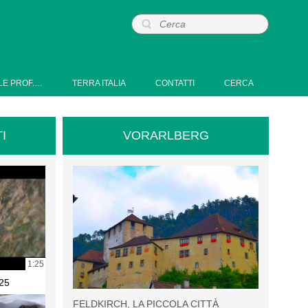
LE PROF.…
TERRA ITALIA
CONTATTI
CERCA
I
VORARLBERG
1:25
25
FELDKIRCH, LA PICCOLA CITTÀ