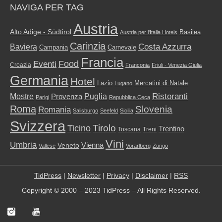
NAVIGA PER TAG
Austria
Alto Adige - Südtirol
Basilea
Austria per l'Italia Hotels
Carinzia
Costa Azzurra
Baviera
Campania
Carnevale
Francia
Food
Eventi
Croazia
Franconia
Friuli - Venezia Giulia
Germania
Hotel
Mercatini di Natale
Lazio
Lugano
Ristoranti
Mostre
Puglia
Provenza
Parigi
Repubblica Ceca
Roma
Slovenia
Romania
Salisburgo
Seefeld
Sicilia
Svizzera
Tirolo
Ticino
Trentino
Toscana
Treni
Vini
Umbria
Vienna
Veneto
Vallese
Vorarlberg
Zurigo
TidPress
|
Newsletter
|
Privacy
|
Disclaimer
|
RSS
Copyright © 2000 – 2023 TidPress – All Rights Reserved.