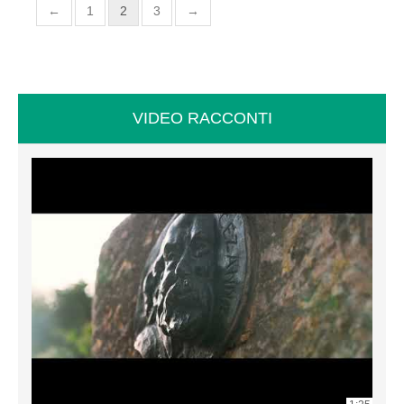
←
1
2
3
→
VIDEO RACCONTI