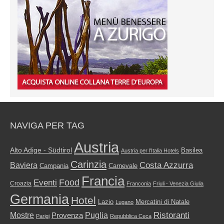
NAVIGA PER TAG
Austria
Alto Adige - Südtirol
Basilea
Austria per l'Italia Hotels
Carinzia
Costa Azzurra
Baviera
Campania
Carnevale
Francia
Food
Eventi
Croazia
Franconia
Friuli - Venezia Giulia
Germania
Hotel
Mercatini di Natale
Lazio
Lugano
Ristoranti
Mostre
Puglia
Provenza
Parigi
Repubblica Ceca