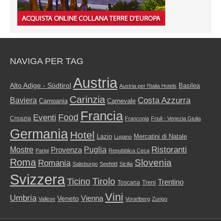
NAVIGA PER TAG
Austria
Alto Adige - Südtirol
Basilea
Austria per l'Italia Hotels
Carinzia
Costa Azzurra
Baviera
Campania
Carnevale
Francia
Food
Eventi
Croazia
Franconia
Friuli - Venezia Giulia
Germania
Hotel
Mercatini di Natale
Lazio
Lugano
Ristoranti
Mostre
Puglia
Provenza
Parigi
Repubblica Ceca
Roma
Slovenia
Romania
Salisburgo
Seefeld
Sicilia
Svizzera
Tirolo
Ticino
Trentino
Toscana
Treni
Vini
Umbria
Vienna
Veneto
Vallese
Vorarlberg
Zurigo