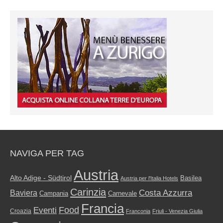
NAVIGA PER TAG
Austria
Alto Adige - Südtirol
Basilea
Austria per l'Italia Hotels
Carinzia
Costa Azzurra
Baviera
Campania
Carnevale
Francia
Food
Eventi
Croazia
Franconia
Friuli - Venezia Giulia