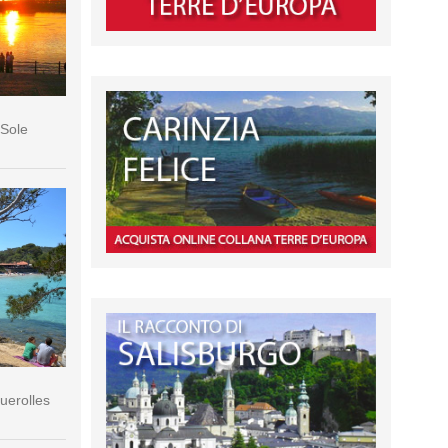
 Sole
querolles