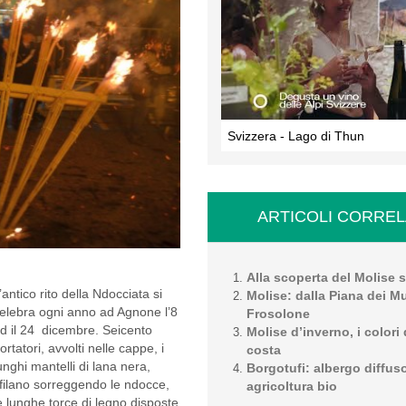
Svizzera - Lago di Thun
ARTICOLI CORREL
Alla scoperta del Molise 
’antico rito della Ndocciata si
Molise: dalla Piana dei Mu
elebra ogni anno ad Agnone l’8
Frosolone
d il 24 dicembre. Seicento
Molise d’inverno, i colori 
ortatori, avvolti nelle cappe, i
costa
unghi mantelli di lana nera,
Borgotufi: albergo diffus
filano sorreggendo le ndocce,
agricoltura bio
e lunghe torce di legno disposte