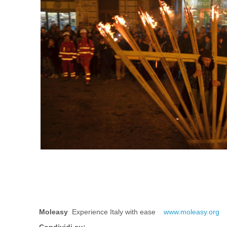
Moleasy
Experience Italy with ease
www.moleasy.org
Condividi su: