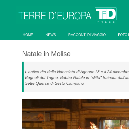
HOME
NEWS
RACCONTI DI VIAGGIO
FOTO 
Natale in Molise
L'antico rito della Ndocciata di Agnone l'8 e il 24 dicemb
Bagnoli del Trigno. Babbo Natale in "slitta" trainata dall'as
Sette Querce di Sesto Campano