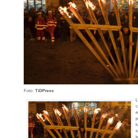
Foto:
TiDPress
L
c
e
p
l
s
l