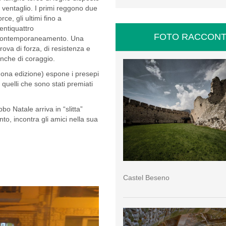
 ventaglio. I primi reggono due
orce, gli ultimi fino a
entiquattro
FOTO RACCONT
ontemporaneamento. Una
rova di forza, di resistenza e
nche di coraggio.
 nona edizione) espone i presepi
 quelli che sono stati premiati
o Natale arriva in “slitta”
to, incontra gli amici nella sua
Castel Beseno