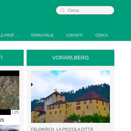
LE PROF.…
TERRA ITALIA
CONTATTI
CERCA
I
VORARLBERG
1:25
25
FELDKIRCH, LA PICCOLA CITTÀ