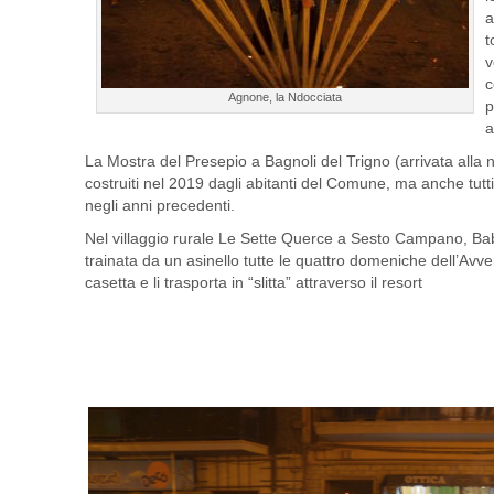
a
t
v
c
Agnone, la Ndocciata
p
a
La Mostra del Presepio a Bagnoli del Trigno (arrivata alla
costruiti nel 2019 dagli abitanti del Comune, ma anche tutti
negli anni precedenti.
Nel villaggio rurale Le Sette Querce a Sesto Campano, Babb
trainata da un asinello tutte le quattro domeniche dell’Avven
casetta e li trasporta in “slitta” attraverso il resort