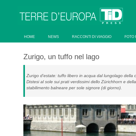
HOME
NEWS
RACCONTI DI VIAGGIO
FOTO 
Zurigo, un tuffo nel lago
Zurigo d'estate: tuffo libero in acqua dal lungolago della
Distesi al sole sui prati verdissimi dello Zürichhorn e dell
stabilimento balneare per sole signore (di giorno).