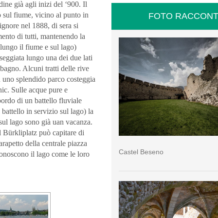
ne già agli inizi del ‘900. Il
 sul fiume, vicino al punto in
FOTO RACCONT
ignore nel 1888, di sera si
mento di tutti, mantenendo la
lungo il fiume e sul lago)
seggiata lungo una dei due lati
bagno. Alcuni tratti delle rive
n uno splendido parco costeggia
nic. Sulle acque pure e
 bordo di un battello fluviale
battello in servizio sul lago) la
sul lago sono già uan vacanza.
l Bürkliplatz può capitare di
parapetto della centrale piazza
Castel Beseno
conoscono il lago come le loro