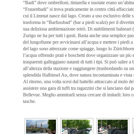
“Badi” dove ombrelloni, tintarella e nuotate erano un’abitudi
“Frauenbadi” si trova praticamente in centro città affacciato
cui il Limmat nasce dal lago. Creato a uso esclusivo delle s
trasforma in “Barfussbad” (bar a piedi scalzi) per il diverti
sua deliziosa ambientazione retrò. Di stabilimenti balneari (
Zurigo ne ha per tutti i gusti. Basta anche una semplice pas
del lungofiume per avvicinarsi all’acqua e mettere i piedi a 
del lago sono attrezzate come spiagge, lungo lo Zürichhor
l’acqua offrendo prati e boschetti dove organizzare un pic-
trasparenti galleggiano natanti di tutti i tipi. Si può salire a
all’altezza della stazione e raggiungere (trasbordando su un 
splendida Halbinsel Au, dove natura incontaminata e vista 
Al ritorno, una volta scesi dal battello attraccato al molo de
assistere una gara di tuffi tra ragazzini che si lanciano dal 
Bellevue. Meglio ammirarli senza cercare di imitarli: loro 
tasche.