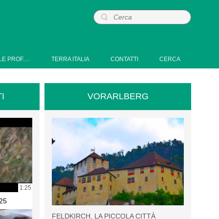
LE PROF.…
TERRA ITALIA
CONTATTI
CERCA
I
VORARLBERG
1:25
25
FELDKIRCH, LA PICCOLA CITTÀ