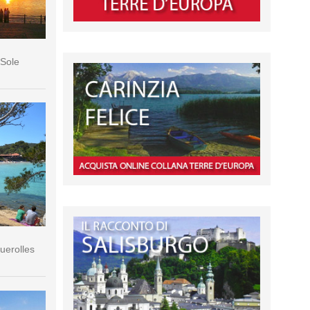
 Sole
querolles