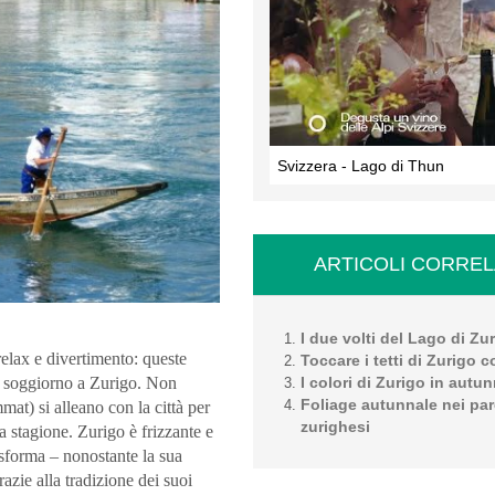
Svizzera - Lago di Thun
ARTICOLI CORREL
I due volti del Lago di Zu
 relax e divertimento: queste
Toccare i tetti di Zurigo 
I colori di Zurigo in autu
un soggiorno a Zurigo. Non
Foliage autunnale nei par
mat) si alleano con la città per
zurighesi
a stagione. Zurigo è frizzante e
asforma – nonostante la sua
razie alla tradizione dei suoi